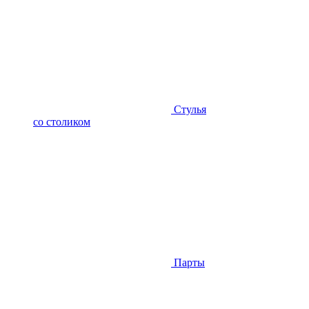
Стулья
со столиком
Парты