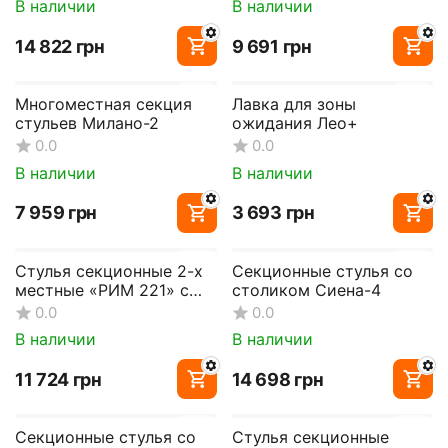
В наличии
В наличии
‍14 822‍
грн
‍9 691‍
грн
Многоместная секция
Лавка для зоны
стульев Милано-2
ожидания Лео+
0.0
0.0
В наличии
В наличии
‍7 959‍
грн
‍3 693‍
грн
Стулья секционные 2-х
Секционные стулья со
местные «РИМ 221» с
столиком Сиена-4
мягкими накладками
0.0
0.0
В наличии
В наличии
‍11 724‍
грн
‍14 698‍
грн
Секционные стулья со
Стулья секционные