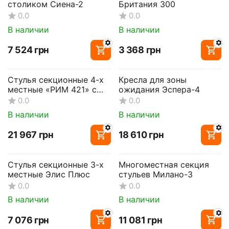
столиком Сиена-2
Британия 300
0.0
0.0
В наличии
В наличии
‍7 524‍
грн
‍3 368‍
грн
Стулья секционные 4-х
Кресла для зоны
местные «РИМ 421» с
ожидания Эспера-4
мягкими накладками
0.0
0.0
В наличии
В наличии
‍21 967‍
грн
‍18 610‍
грн
Стулья секционные 3-х
Многоместная секция
местные Элис Плюс
стульев Милано-3
0.0
0.0
В наличии
В наличии
‍7 076‍
грн
‍11 081‍
грн