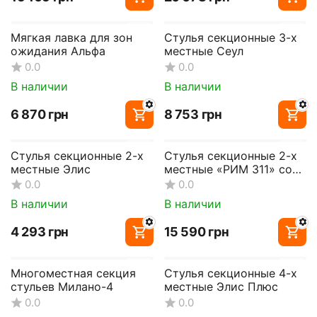
Мягкая лавка для зон
Стулья секционные 3-х
ожидания Альфа
местные Сеул
0.0
0.0
В наличии
В наличии
‍6 870‍
грн
‍8 753‍
грн
Стулья секционные 2-х
Стулья секционные 2-х
местные Элис
местные «РИМ 311» со
столиком
0.0
0.0
В наличии
В наличии
‍4 293‍
грн
‍15 590‍
грн
Многоместная секция
Стулья секционные 4-х
стульев Милано-4
местные Элис Плюс
0.0
0.0