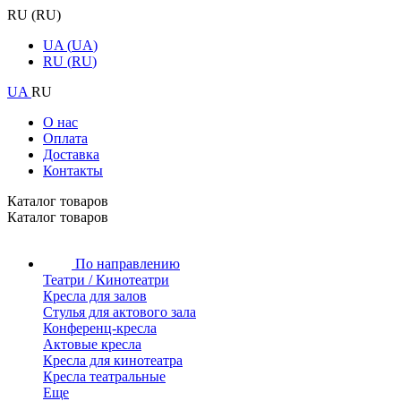
RU
(
RU
)
UA
(
UA
)
RU
(
RU
)
UA
RU
О нас
Оплата
Доставка
Контакты
Каталог товаров
Каталог товаров
По направлению
Театри / Кинотеатри
Кресла для залов
Стулья для актового зала
Конференц-кресла
Актовые кресла
Кресла для кинотеатра
Кресла театральные
Еще