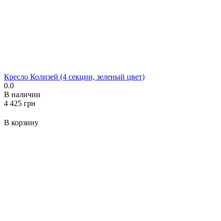
Кресло Колизей (4 секции, зеленый цвет)
0.0
В наличии
‍4 425‍
грн
В корзину