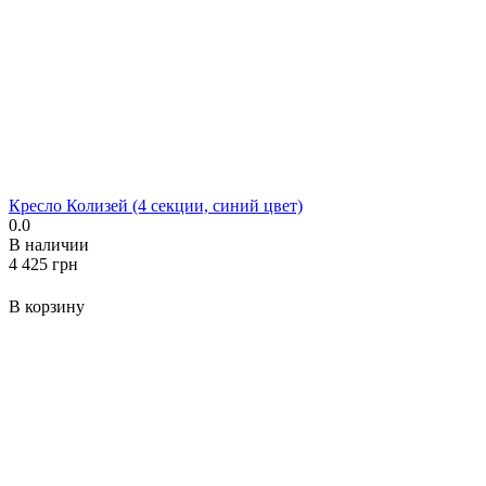
Кресло Колизей (4 секции, синий цвет)
0.0
В наличии
‍4 425‍
грн
В корзину