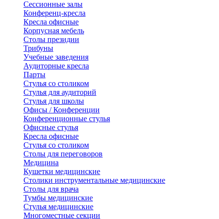
Сессионные залы
Конференц-кресла
Кресла офисные
Корпусная мебель
Столы президии
Трибуны
Учебные заведения
Аудиторные кресла
Парты
Стулья со столиком
Стулья для аудиторий
Стулья для школы
Офисы / Конференции
Конференционные стулья
Офисные стулья
Кресла офисные
Стулья со столиком
Столы для переговоров
Медицина
Кушетки медицинские
Столики инструментальные медицинские
Столы для врача
Тумбы медицинские
Стулья медицинские
Многоместные секции