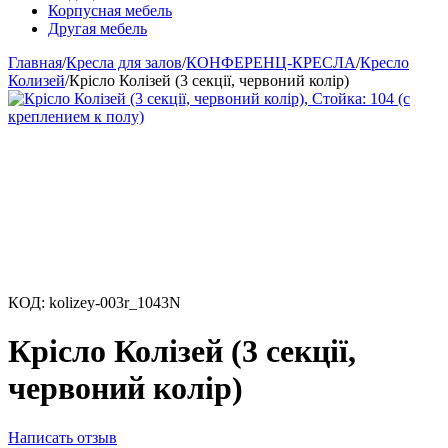
Корпусная мебель
Другая мебель
Главная
/
Кресла для залов
/
КОНФЕРЕНЦ-КРЕСЛА
/
Кресло
Колизей
/
Крісло Колізей (3 секції, червоний колір)
КОД:
kolizey-003r_1043N
Крісло Колізей (3 секції,
червоний колір)
Написать отзыв