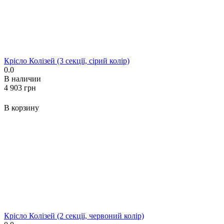
Крісло Колізей (3 секції, сірий колір)
0.0
В наличии
‍4 903‍
грн
В корзину
Крісло Колізей (2 секції, червоний колір)