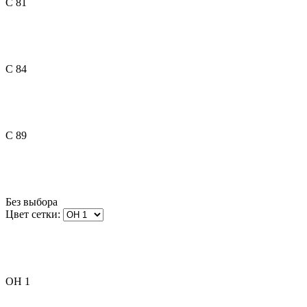
C 81
C 84
C 89
Без выбора
Цвет сетки:
OH 1