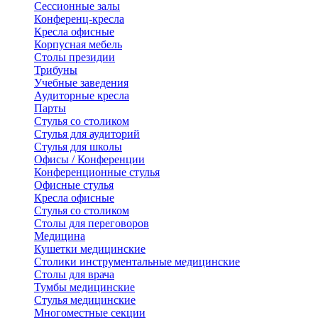
Сессионные залы
Конференц-кресла
Кресла офисные
Корпусная мебель
Столы президии
Трибуны
Учебные заведения
Аудиторные кресла
Парты
Стулья со столиком
Стулья для аудиторий
Стулья для школы
Офисы / Конференции
Конференционные стулья
Офисные стулья
Кресла офисные
Стулья со столиком
Столы для переговоров
Медицина
Кушетки медицинские
Столики инструментальные медицинские
Столы для врача
Тумбы медицинские
Стулья медицинские
Многоместные секции