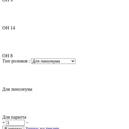
OH 14
OH 8
Тип роликов
:
Для линолеума
Для паркета
+
−
Запрос на тендер
В корзину