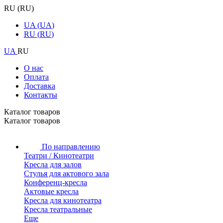
RU
(
RU
)
UA
(
UA
)
RU
(
RU
)
UA
RU
О нас
Оплата
Доставка
Контакты
Каталог товаров
Каталог товаров
По направлению
Театри / Кинотеатри
Кресла для залов
Стулья для актового зала
Конференц-кресла
Актовые кресла
Кресла для кинотеатра
Кресла театральные
Еще