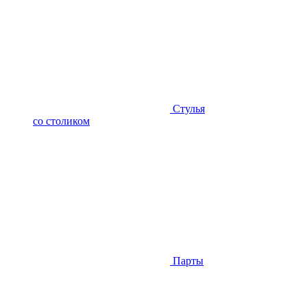
Стулья
со столиком
Парты