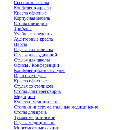
Сессионные залы
Конференц-кресла
Кресла офисные
Корпусная мебель
Столы президии
Трибуны
Учебные заведения
Аудиторные кресла
Парты
Стулья со столиком
Стулья для аудиторий
Стулья для школы
Офисы / Конференции
Конференционные стулья
Офисные стулья
Кресла офисные
Стулья со столиком
Столы для переговоров
Медицина
Кушетки медицинские
Столики инструментальные медицинские
Столы для врача
Тумбы медицинские
Стулья медицинские
Многоместные секции