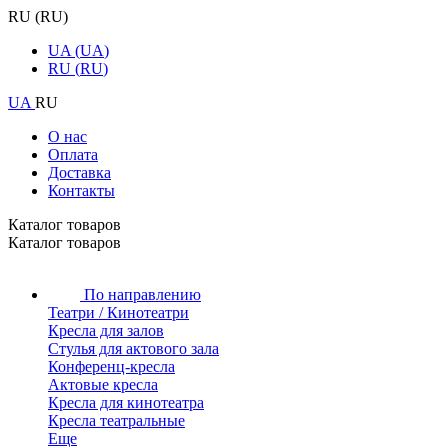
RU
(
RU
)
UA
(
UA
)
RU
(
RU
)
UA
RU
О нас
Оплата
Доставка
Контакты
Каталог товаров
Каталог товаров
По направлению
Театри / Кинотеатри
Кресла для залов
Стулья для актового зала
Конференц-кресла
Актовые кресла
Кресла для кинотеатра
Кресла театральные
Еще