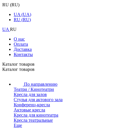
RU
(
RU
)
UA
(
UA
)
RU
(
RU
)
UA
RU
О нас
Оплата
Доставка
Контакты
Каталог товаров
Каталог товаров
По направлению
Театри / Кинотеатри
Кресла для залов
Стулья для актового зала
Конференц-кресла
Актовые кресла
Кресла для кинотеатра
Кресла театральные
Еще