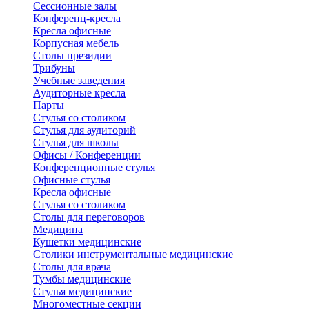
Сессионные залы
Конференц-кресла
Кресла офисные
Корпусная мебель
Столы президии
Трибуны
Учебные заведения
Аудиторные кресла
Парты
Стулья со столиком
Стулья для аудиторий
Стулья для школы
Офисы / Конференции
Конференционные стулья
Офисные стулья
Кресла офисные
Стулья со столиком
Столы для переговоров
Медицина
Кушетки медицинские
Столики инструментальные медицинские
Столы для врача
Тумбы медицинские
Стулья медицинские
Многоместные секции