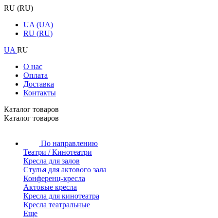
RU
(
RU
)
UA
(
UA
)
RU
(
RU
)
UA
RU
О нас
Оплата
Доставка
Контакты
Каталог товаров
Каталог товаров
По направлению
Театри / Кинотеатри
Кресла для залов
Стулья для актового зала
Конференц-кресла
Актовые кресла
Кресла для кинотеатра
Кресла театральные
Еще