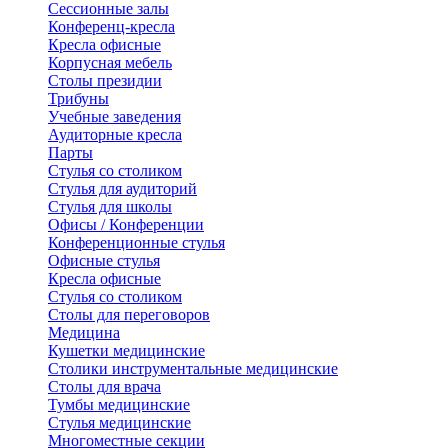
Сессионные залы
Конференц-кресла
Кресла офисные
Корпусная мебель
Столы президии
Трибуны
Учебные заведения
Аудиторные кресла
Парты
Стулья со столиком
Стулья для аудиторий
Стулья для школы
Офисы / Конференции
Конференционные стулья
Офисные стулья
Кресла офисные
Стулья со столиком
Столы для переговоров
Медицина
Кушетки медицинские
Столики инструментальные медицинские
Столы для врача
Тумбы медицинские
Стулья медицинские
Многоместные секции