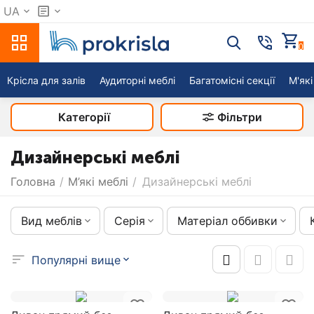
UA
0
Крісла для залів
Аудиторні меблі
Багатомісні секції
М'які
Категорії
Фільтри
Дизайнерські меблі
Головна
/
М’які меблі
/
Дизайнерські меблі
Вид меблів
Серія
Матеріал оббивки
Популярні вище