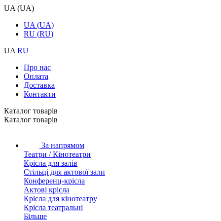
UA
(
UA
)
UA
(
UA
)
RU
(
RU
)
UA
RU
Про нас
Оплата
Доставка
Контакти
Каталог товарiв
Каталог товарiв
За напрямом
Театри / Кінотеатри
Крісла для залів
Стільці для актової зали
Конференц-крісла
Актові крісла
Крісла для кінотеатру
Крісла театральні
Більше