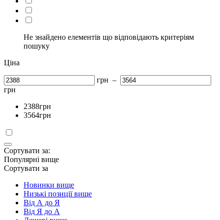
Не знайдено елементів що відповідають критеріям
пошуку
Ціна
грн
–
грн
2388
грн
3564
грн
Сортувати за:
Популярні вище
Сортувати за
Новинки вище
Низькі позиції вище
Від А до Я
Від Я до А