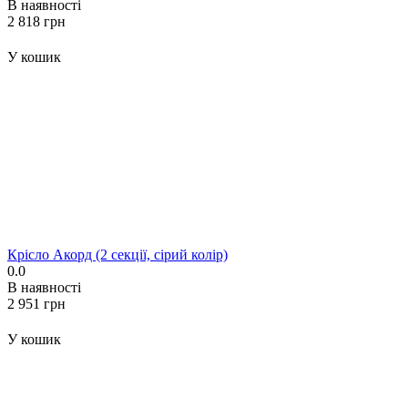
В наявності
‍2 818‍
грн
У кошик
Крісло Акорд (2 секції, сірий колір)
0.0
В наявності
‍2 951‍
грн
У кошик