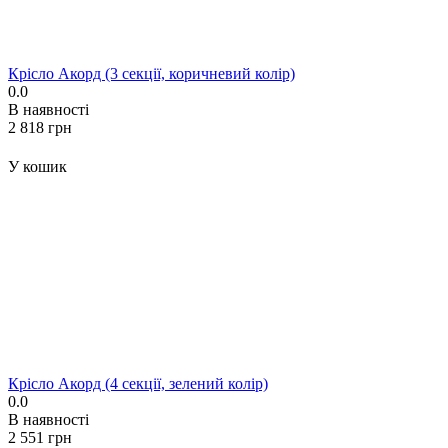
Крісло Акорд (3 секції, коричневий колір)
0.0
В наявності
‍2 818‍
грн
У кошик
Крісло Акорд (4 секції, зелений колір)
0.0
В наявності
‍2 551‍
грн