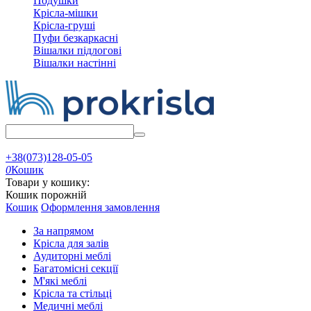
Подушки
Крісла-мішки
Крісла-груші
Пуфи безкаркасні
Вішалки підлогові
Вішалки настінні
+38(073)128-05-05
0
Кошик
Товари у кошику:
Кошик порожній
Кошик
Оформлення замовлення
За напрямом
Крісла для залів
Аудиторні меблі
Багатомісні секції
М'які меблі
Крісла та стільці
Медичні меблі