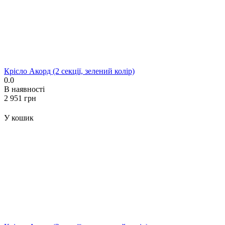
Крісло Акорд (2 секції, зелений колір)
0.0
В наявності
‍2 951‍
грн
У кошик