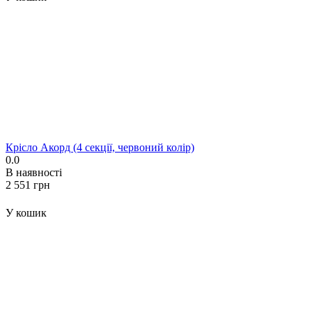
Крісло Акорд (4 секції, червоний колір)
0.0
В наявності
‍2 551‍
грн
У кошик