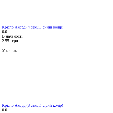
Крісло Акорд (4 секції, синій колір)
0.0
В наявності
‍2 551‍
грн
У кошик
Крісло Акорд (3 секції, сірий колір)
0.0