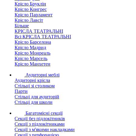
Крісло Бруклін
Крісло Конгрес
Крісло Парламент
Крісло Лавсіт
Більше
КРІСЛА ТЕАТРАЛЬНІ
Всі КРІСЛА ТЕАТРАЛЬНІ
Крісло Барселона
Крісло Мадрид
Крісло Монреаль
Крісло Марсель
Крісло Манхетен
Аудиторні меблі
Аудиторні крісла
Стільці зі столиком
Парти
Стільці для аудиторій
Стільці для школи
Багатомісні секції
Секції без підлокітників
Секції з підлокітниками
Секції з м'якими накладками
Секції з перфорацією