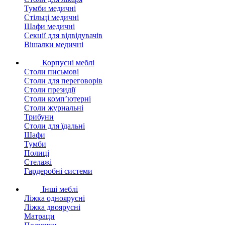
Тумби медичні
Стільці медичні
Шафи медичні
Секції для відвідувачів
Вішалки медичні
Корпусні меблі
Столи письмові
Столи для переговорів
Столи президії
Столи комп’ютерні
Столи журнальні
Трибуни
Столи для їдальні
Шафи
Тумби
Полиці
Стелажі
Гардеробні системи
Інші меблі
Ліжка одноярусні
Ліжка двоярусні
Матраци