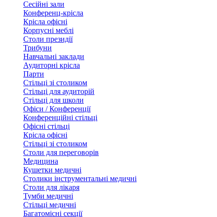
Сесійні зали
Конференц-крісла
Крісла офісні
Корпусні меблі
Столи президії
Трибуни
Навчальні заклади
Аудиторні крісла
Парти
Стільці зі столиком
Стільці для аудиторій
Стільці для школи
Офіси / Конференції
Конференційні стільці
Офісні стільці
Крісла офісні
Стільці зі столиком
Столи для переговорів
Медицина
Кушетки медичні
Столики інструментальні медичні
Столи для лікаря
Тумби медичні
Стільці медичні
Багатомісні секції