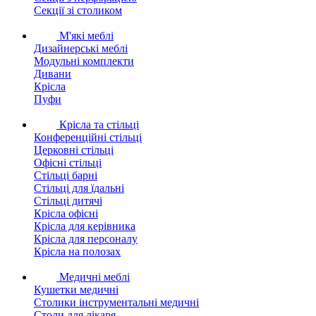
Секції зі столиком
М'які меблі
Дизайнерські меблі
Модульні комплекти
Дивани
Крісла
Пуфи
Крісла та стільці
Конференційні стільці
Церковні стільці
Офісні стільці
Стільці барні
Стільці для їдальні
Стільці дитячі
Крісла офісні
Крісла для керівника
Крісла для персоналу
Крісла на полозах
Медичні меблі
Кушетки медичні
Столики інструментальні медичні
Столи для лікаря