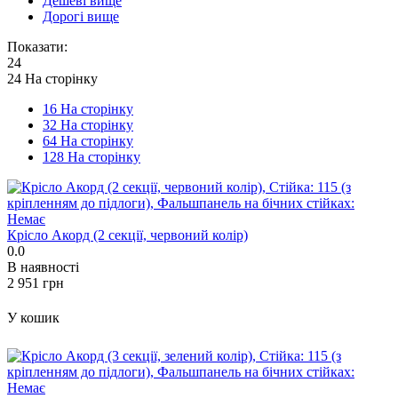
Дешеві вище
Дорогі вище
Показати:
24
24 На сторінку
16 На сторінку
32 На сторінку
64 На сторінку
128 На сторінку
Крісло Акорд (2 секції, червоний колір)
0.0
В наявності
‍2 951‍
грн
У кошик