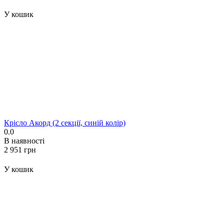
У кошик
Крісло Акорд (2 секції, синій колір)
0.0
В наявності
‍2 951‍
грн
У кошик