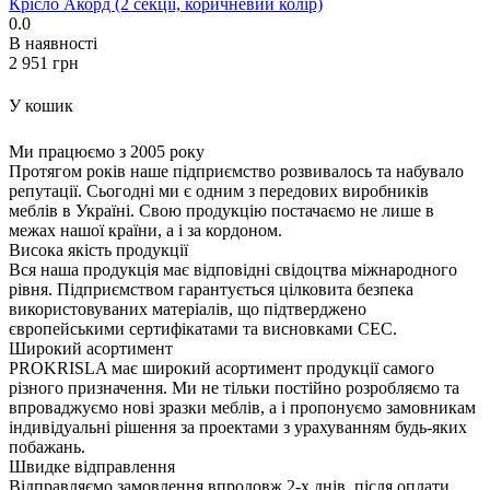
Крісло Акорд (2 секції, коричневий колір)
0.0
В наявності
‍2 951‍
грн
У кошик
Ми працюємо з 2005 року
Протягом років наше підприємство розвивалось та набувало
репутації. Сьогодні ми є одним з передових виробників
меблів в Україні. Свою продукцію постачаємо не лише в
межах нашої країни, а і за кордоном.
Висока якість продукції
Вся наша продукція має відповідні свідоцтва міжнародного
рівня. Підприємством гарантується цілковита безпека
використовуваних матеріалів, що підтверджено
європейськими сертифікатами та висновками СЕС.
Широкий асортимент
PROKRISLA має широкий асортимент продукції самого
різного призначення. Ми не тільки постійно розробляємо та
впроваджуємо нові зразки меблів, а і пропонуємо замовникам
індивідуальні рішення за проектами з урахуванням будь-яких
побажань.
Швидке відправлення
Відправляємо замовлення впродовж 2-х днів, після оплати.