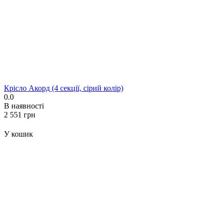
Крісло Акорд (4 секції, сірий колір)
0.0
В наявності
‍2 551‍
грн
У кошик