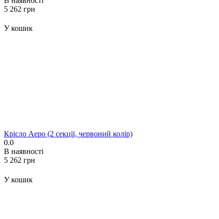
В наявності
‍5 262‍
грн
У кошик
Крісло Аеро (2 секції, червоний колір)
0.0
В наявності
‍5 262‍
грн
У кошик