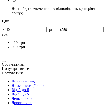
Не знайдено елементів що відповідають критеріям
пошуку
Ціна
грн
–
грн
4440
грн
6050
грн
Сортувати за:
Популярні вище
Сортувати за
Новинки вище
Низькі позиції вище
Від А до Я
Від Я до А
Дешеві вище
Дорогі вище