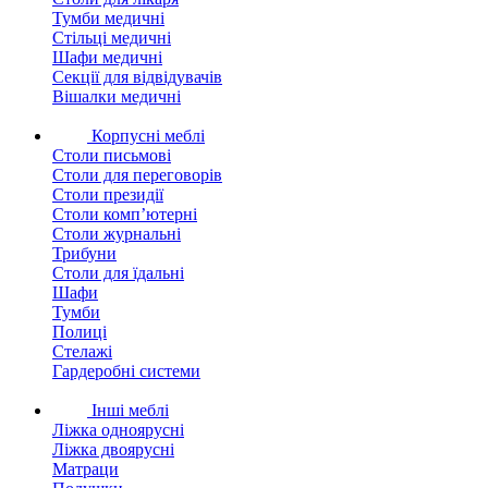
Тумби медичні
Стільці медичні
Шафи медичні
Секції для відвідувачів
Вішалки медичні
Корпусні меблі
Столи письмові
Столи для переговорів
Столи президії
Столи комп’ютерні
Столи журнальні
Трибуни
Столи для їдальні
Шафи
Тумби
Полиці
Стелажі
Гардеробні системи
Інші меблі
Ліжка одноярусні
Ліжка двоярусні
Матраци