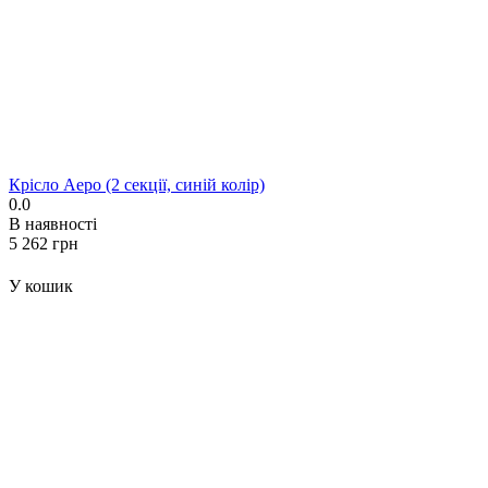
Крісло Аеро (2 секції, синій колір)
0.0
В наявності
‍5 262‍
грн
У кошик