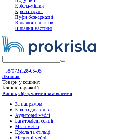
Подушки
Крісла-мішки
Крісла-груші
Пуфи безкаркасні
Вішалки підлогові
Вішалки настінні
+38(073)128-05-05
0
Кошик
Товари у кошику:
Кошик порожній
Кошик
Оформлення замовлення
За напрямом
Крісла для залів
Аудиторні меблі
Багатомісні секції
М'які меблі
Крісла та стільці
Медичні меблі