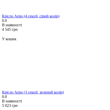
Крісло Аеро (4 секції, сірий колір)
0.0
В наявності
‍4 545‍
грн
У кошик
Крісло Аеро (3 секції, зелений колір)
0.0
В наявності
‍5 023‍
грн