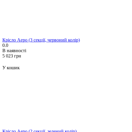
Крісло Аеро (3 секції, червоний колір)
0.0
В наявності
‍5 023‍
грн
У кошик
Крісло Аеро (2 секції, зелений колір)