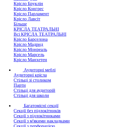
Крісло Бруклін
Крісло Конгрес
Крісло Парламент
Крісло Лавсіт
Більше
КРІСЛА ТЕАТРАЛЬНІ
Всі КРІСЛА ТЕАТРАЛЬНІ
Крісло Барселона
Крісло Мадрид
Крісло Монреаль
Крісло Марсель
Крісло Манхетен
Аудиторні меблі
Аудиторні крісла
Стільці зі столиком
Парти
Стільці для аудиторій
Стільці для школи
Багатомісні секції
Секції без підлокітників
Секції з підлокітниками
Секції з м'якими накладками
Секції з перфорацією