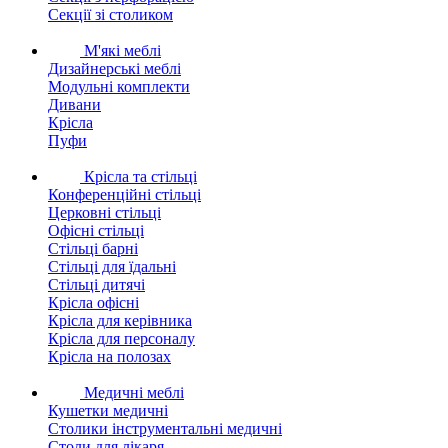
Секції зі столиком
М'які меблі
Дизайнерські меблі
Модульні комплекти
Дивани
Крісла
Пуфи
Крісла та стільці
Конференційні стільці
Церковні стільці
Офісні стільці
Стільці барні
Стільці для їдальні
Стільці дитячі
Крісла офісні
Крісла для керівника
Крісла для персоналу
Крісла на полозах
Медичні меблі
Кушетки медичні
Столики інструментальні медичні
Столи для лікаря