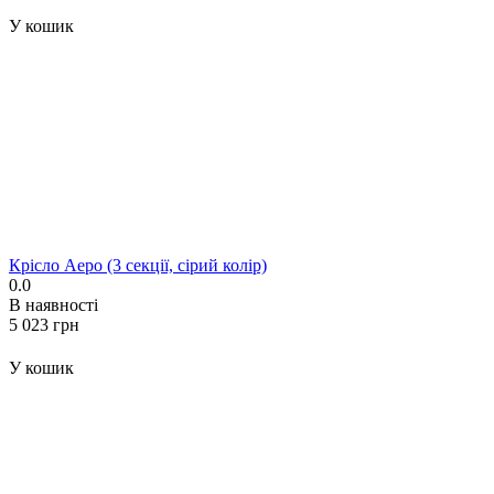
У кошик
Крісло Аеро (3 секції, сірий колір)
0.0
В наявності
‍5 023‍
грн
У кошик