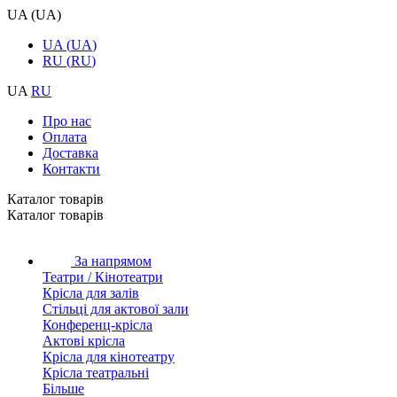
UA
(
UA
)
UA
(
UA
)
RU
(
RU
)
UA
RU
Про нас
Оплата
Доставка
Контакти
Каталог товарiв
Каталог товарiв
За напрямом
Театри / Кінотеатри
Крісла для залів
Стільці для актової зали
Конференц-крісла
Актові крісла
Крісла для кінотеатру
Крісла театральні
Більше