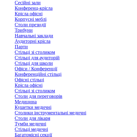
Сесійні зали
Конференц-крісла
Крісла офісні
Корпусні меблі
Столи президії
Трибуни
Навчальні заклади
Аудиторні крісла
Парти
Стільці зі столиком
Стільці для аудиторій
Стільці для школи
Офіси / Конференції
Конференційні стільці
Офісні стільці
Крісла офісні
Стільці зі столиком
Столи для переговорів
Медицина
Кушетки медичні
Столики інструментальні медичні
Столи для лікаря
Тумби медичні
Стільці медичні
Багатомісні секції