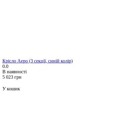
Крісло Аеро (3 секції, синій колір)
0.0
В наявності
‍5 023‍
грн
У кошик