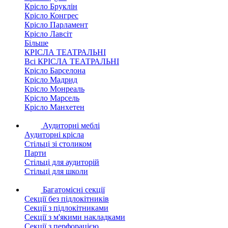
Крісло Бруклін
Крісло Конгрес
Крісло Парламент
Крісло Лавсіт
Більше
КРІСЛА ТЕАТРАЛЬНІ
Всі КРІСЛА ТЕАТРАЛЬНІ
Крісло Барселона
Крісло Мадрид
Крісло Монреаль
Крісло Марсель
Крісло Манхетен
Аудиторні меблі
Аудиторні крісла
Стільці зі столиком
Парти
Стільці для аудиторій
Стільці для школи
Багатомісні секції
Секції без підлокітників
Секції з підлокітниками
Секції з м'якими накладками
Секції з перфорацією