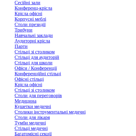
Сесійні зали
Конференц-крісла
Крісла офісні
Корпусні меблі
Столи президії
Трибуни
Навчальні заклади
Аудиторні крісла
Парти
Стільці зі столиком
Стільці для аудиторій
Стільці для школи
Офіси / Конференції
Конференційні стільці
Офісні стільці
Крісла офісні
Стільці зі столиком
Столи для переговорів
Медицина
Кушетки медичні
Столики інструментальні медичні
Столи для лікаря
Тумби медичні
Стільці медичні
Багатомісні секції