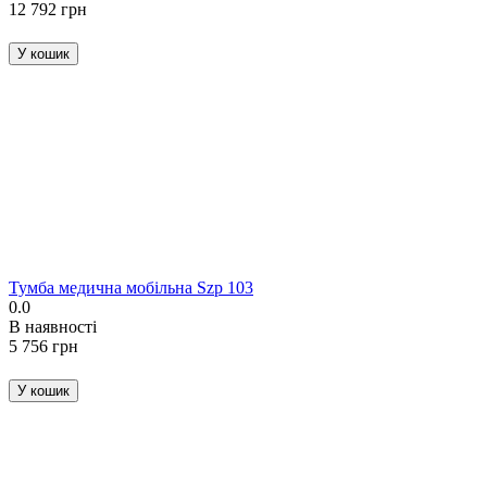
‍12 792‍
грн
У кошик
Тумба медична мобільна Szp 103
0.0
В наявності
‍5 756‍
грн
У кошик