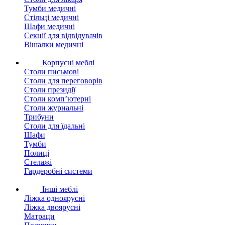
Тумби медичні
Стільці медичні
Шафи медичні
Секції для відвідувачів
Вішалки медичні
Корпусні меблі
Столи письмові
Столи для переговорів
Столи президії
Столи комп’ютерні
Столи журнальні
Трибуни
Столи для їдальні
Шафи
Тумби
Полиці
Стелажі
Гардеробні системи
Інші меблі
Ліжка одноярусні
Ліжка двоярусні
Матраци