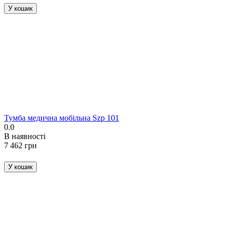
У кошик
Тумба медична мобільна Szp 101
0.0
В наявності
‍7 462‍
грн
У кошик