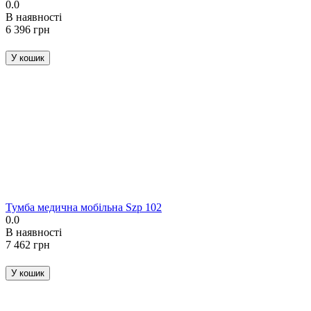
0.0
В наявності
‍6 396‍
грн
У кошик
Тумба медична мобільна Szp 102
0.0
В наявності
‍7 462‍
грн
У кошик