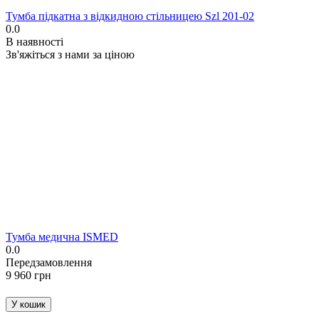
Тумба підкатна з відкидною стільницею Szl 201-02
0.0
В наявності
Зв'яжіться з нами за ціною
Тумба медична ISMED
0.0
Передзамовлення
‍9 960‍
грн
У кошик