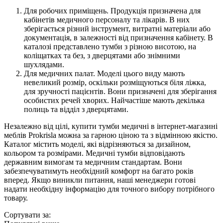
Для робочих приміщень. Продукція призначена для
кабінетів медичного персоналу та лікарів. В них
зберігається різний інструмент, витратні матеріали або
документація, в залежності від призначення кабінету. В
каталозі представлено тумби з різною висотою, на
коліщатках та без, з дверцятами або знімними
шухлядами.
Для медичних палат. Моделі цього виду мають
невеликий розмір, оскільки розміщуються біля ліжка,
для зручності пацієнтів. Вони призначені для зберігання
особистих речей хворих. Найчастіше мають декілька
полиць та відділ з дверцятами.
Незалежно від цілі, купити тумби медичні в інтернет-магазині
меблів Prokrisla можна за гарною ціною та з відмінною якістю.
Каталог містить моделі, які відрізняються за дизайном,
кольором та розмірами. Медичні тумби відповідають
державним вимогам та медичним стандартам. Вони
забезпечуватимуть необхідний комфорт на багато років
вперед. Якщо виникли питання, наші менеджери готові
надати необхідну інформацію для точного вибору потрібного
товару.
Сортувати за: