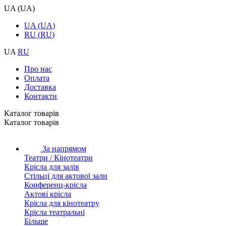
UA
(
UA
)
UA
(
UA
)
RU
(
RU
)
UA
RU
Про нас
Оплата
Доставка
Контакти
Каталог товарiв
Каталог товарiв
За напрямом
Театри / Кінотеатри
Крісла для залів
Стільці для актової зали
Конференц-крісла
Актові крісла
Крісла для кінотеатру
Крісла театральні
Більше