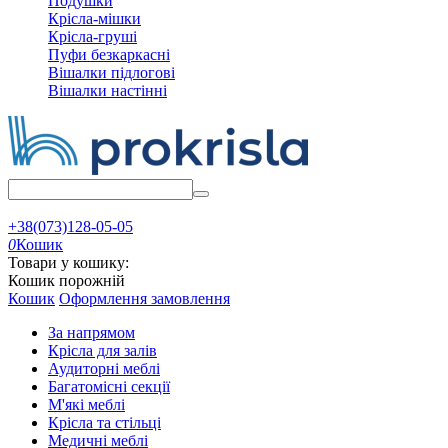
Подушки
Крісла-мішки
Крісла-груші
Пуфи безкаркасні
Вішалки підлогові
Вішалки настінні
+38(073)128-05-05
0
Кошик
Товари у кошику:
Кошик порожній
Кошик
Оформлення замовлення
За напрямом
Крісла для залів
Аудиторні меблі
Багатомісні секції
М'які меблі
Крісла та стільці
Медичні меблі