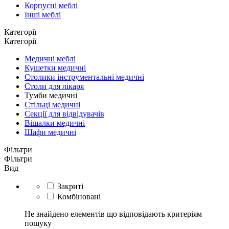
Корпусні меблі
Інші меблі
Категорії
Категорії
Медичні меблі
Кушетки медичні
Столики інструментальні медичні
Столи для лікаря
Тумби медичні
Стільці медичні
Секції для відвідувачів
Вішалки медичні
Шафи медичні
Фільтри
Фільтри
Вид
Закриті
Комбіновані
Не знайдено елементів що відповідають критеріям
пошуку