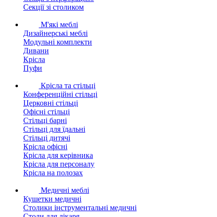
Секції зі столиком
М'які меблі
Дизайнерські меблі
Модульні комплекти
Дивани
Крісла
Пуфи
Крісла та стільці
Конференційні стільці
Церковні стільці
Офісні стільці
Стільці барні
Стільці для їдальні
Стільці дитячі
Крісла офісні
Крісла для керівника
Крісла для персоналу
Крісла на полозах
Медичні меблі
Кушетки медичні
Столики інструментальні медичні
Столи для лікаря