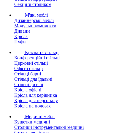
Секції зі столиком
М'які меблі
Дизайнерські меблі
Модульні комплекти
Дивани
Крісла
Пуфи
Крісла та стільці
Конференційні стільці
Церковні стільці
Офісні стільці
Стільці барні
Стільці для їдальні
Стільці дитячі
Крісла офісні
Крісла для керівника
Крісла для персоналу
Крісла на полозах
Медичні меблі
Кушетки медичні
Столики інструментальні медичні
Столи для лікаря