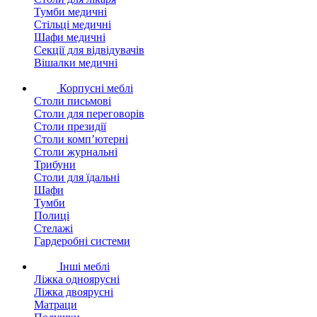
Тумби медичні
Стільці медичні
Шафи медичні
Секції для відвідувачів
Вішалки медичні
Корпусні меблі
Столи письмові
Столи для переговорів
Столи президії
Столи комп’ютерні
Столи журнальні
Трибуни
Столи для їдальні
Шафи
Тумби
Полиці
Стелажі
Гардеробні системи
Інші меблі
Ліжка одноярусні
Ліжка двоярусні
Матраци