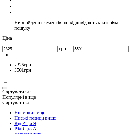
Не знайдено елементів що відповідають критеріям
пошуку
Ціна
грн
–
грн
2325
грн
3501
грн
Сортувати за:
Популярні вище
Сортувати за
Новинки вище
Низькі позиції вище
Від А до Я
Від Я до А