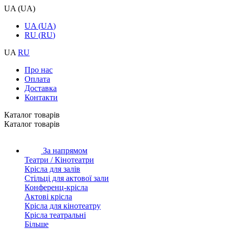
UA
(
UA
)
UA
(
UA
)
RU
(
RU
)
UA
RU
Про нас
Оплата
Доставка
Контакти
Каталог товарiв
Каталог товарiв
За напрямом
Театри / Кінотеатри
Крісла для залів
Стільці для актової зали
Конференц-крісла
Актові крісла
Крісла для кінотеатру
Крісла театральні
Більше