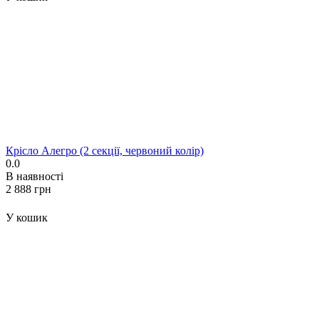
Крісло Алегро (2 секції, червоний колір)
0.0
В наявності
‍2 888‍
грн
У кошик