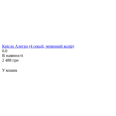
Крісло Алегро (4 секції, червоний колір)
0.0
В наявності
‍2 488‍
грн
У кошик