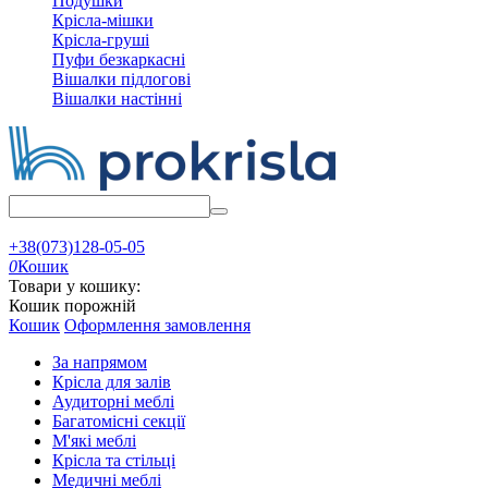
Подушки
Крісла-мішки
Крісла-груші
Пуфи безкаркасні
Вішалки підлогові
Вішалки настінні
+38(073)128-05-05
0
Кошик
Товари у кошику:
Кошик порожній
Кошик
Оформлення замовлення
За напрямом
Крісла для залів
Аудиторні меблі
Багатомісні секції
М'які меблі
Крісла та стільці
Медичні меблі