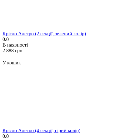
Крісло Алегро (2 секції, зелений колір)
0.0
В наявності
‍2 888‍
грн
У кошик
Крісло Алегро (4 секції, сірий колір)
0.0