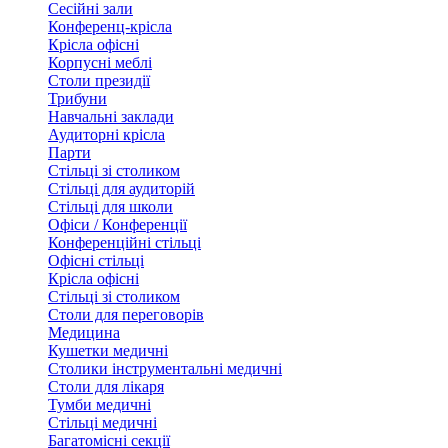
Сесійні зали
Конференц-крісла
Крісла офісні
Корпусні меблі
Столи президії
Трибуни
Навчальні заклади
Аудиторні крісла
Парти
Стільці зі столиком
Стільці для аудиторій
Стільці для школи
Офіси / Конференції
Конференційні стільці
Офісні стільці
Крісла офісні
Стільці зі столиком
Столи для переговорів
Медицина
Кушетки медичні
Столики інструментальні медичні
Столи для лікаря
Тумби медичні
Стільці медичні
Багатомісні секції