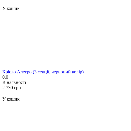
У кошик
Крісло Алегро (3 секції, червоний колір)
0.0
В наявності
‍2 730‍
грн
У кошик