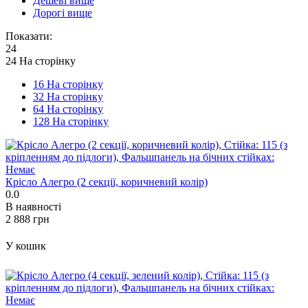
Дешеві вище
Дорогі вище
Показати:
24
24 На сторінку
16 На сторінку
32 На сторінку
64 На сторінку
128 На сторінку
Крісло Алегро (2 секції, коричневий колір)
0.0
В наявності
‍2 888‍
грн
У кошик