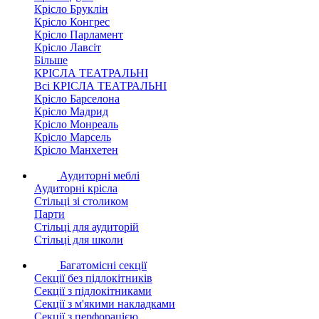
Крісло Бруклін
Крісло Конгрес
Крісло Парламент
Крісло Лавсіт
Більше
КРІСЛА ТЕАТРАЛЬНІ
Всі КРІСЛА ТЕАТРАЛЬНІ
Крісло Барселона
Крісло Мадрид
Крісло Монреаль
Крісло Марсель
Крісло Манхетен
Аудиторні меблі
Аудиторні крісла
Стільці зі столиком
Парти
Стільці для аудиторій
Стільці для школи
Багатомісні секції
Секції без підлокітників
Секції з підлокітниками
Секції з м'якими накладками
Секції з перфорацією