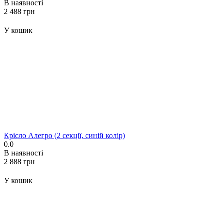
В наявності
‍2 488‍
грн
У кошик
Крісло Алегро (2 секції, синій колір)
0.0
В наявності
‍2 888‍
грн
У кошик