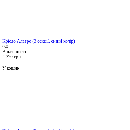
Крісло Алегро (3 секції, синій колір)
0.0
В наявності
‍2 730‍
грн
У кошик