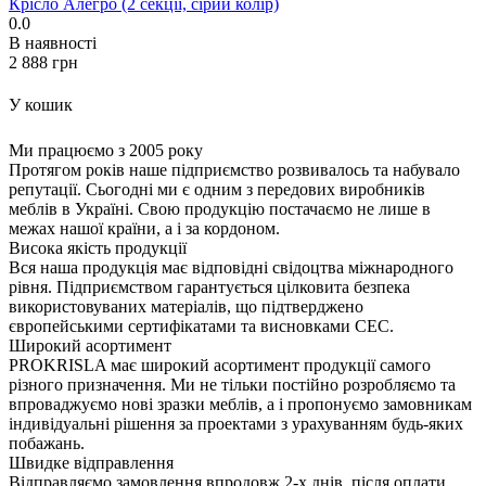
Крісло Алегро (2 секції, сірий колір)
0.0
В наявності
‍2 888‍
грн
У кошик
Ми працюємо з 2005 року
Протягом років наше підприємство розвивалось та набувало
репутації. Сьогодні ми є одним з передових виробників
меблів в Україні. Свою продукцію постачаємо не лише в
межах нашої країни, а і за кордоном.
Висока якість продукції
Вся наша продукція має відповідні свідоцтва міжнародного
рівня. Підприємством гарантується цілковита безпека
використовуваних матеріалів, що підтверджено
європейськими сертифікатами та висновками СЕС.
Широкий асортимент
PROKRISLA має широкий асортимент продукції самого
різного призначення. Ми не тільки постійно розробляємо та
впроваджуємо нові зразки меблів, а і пропонуємо замовникам
індивідуальні рішення за проектами з урахуванням будь-яких
побажань.
Швидке відправлення
Відправляємо замовлення впродовж 2-х днів, після оплати.