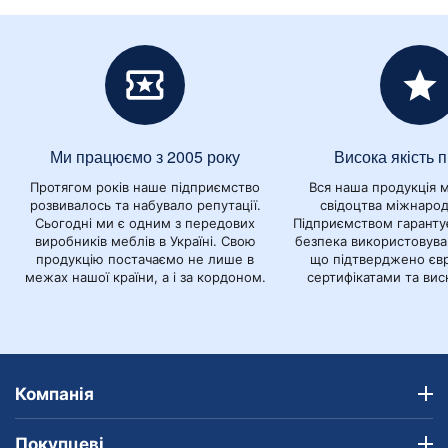
Ми працюємо з 2005 року
Висока якість п
Протягом років наше підприємство
Вся наша продукція м
розвивалось та набувало репутації.
свідоцтва міжнарод
Сьогодні ми є одним з передових
Підприємством гаранту
виробників меблів в Україні. Свою
безпека використовуван
продукцію постачаємо не лише в
що підтверджено єв
межах нашої країни, а і за кордоном.
сертифікатами та ви
Компанія
Покупцеві