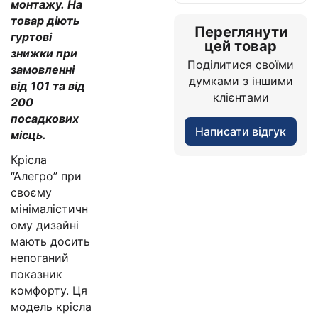
монтажу. На
товар діють
Переглянути
гуртові
цей товар
знижки при
Поділитися своїми
замовленні
думками з іншими
від 101 та від
клієнтами
200
посадкових
Написати відгук
місць.
Крісла
“Алегро” при
своєму
мінімалістичн
ому дизайні
мають досить
непоганий
показник
комфорту. Ця
модель крісла