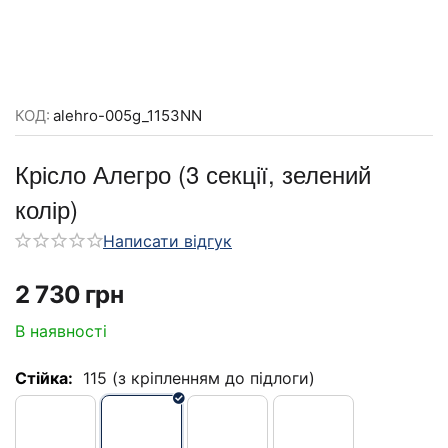
КОД:
alehro-005g_1153NN
Крісло Алегро (3 секції, зелений
колір)
Написати відгук
‍2 730‍
грн
В наявності
Стійка:
115 (з кріпленням до підлоги)