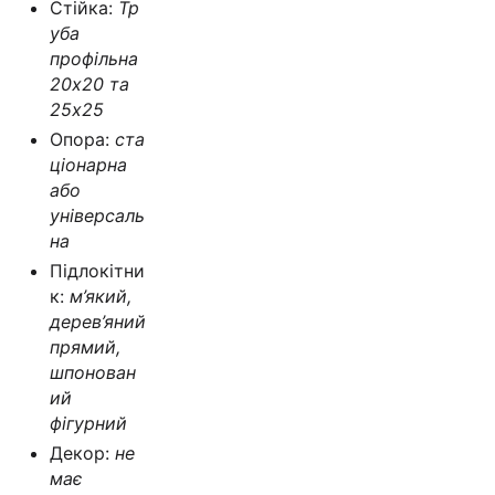
Стійка:
Тр
уба
профільна
20х20 та
25х25
Опора:
ста
ціонарна
або
універсаль
на
Підлокітни
к:
м’який,
дерев’яний
прямий,
шпонован
ий
фігурний
Декор:
не
має