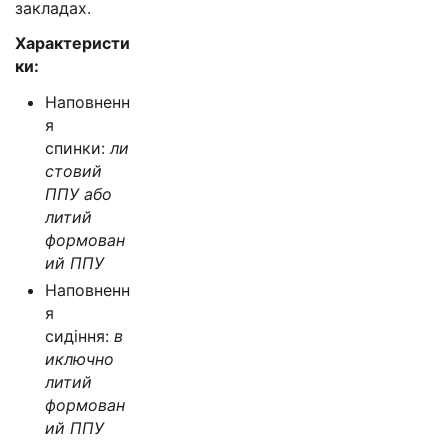
закладах.
Характеристи
ки:
Наповненн
я
спинки:
ли
стовий
ППУ або
литий
формован
ий ППУ
Наповненн
я
сидіння:
в
иключно
литий
формован
ий ППУ