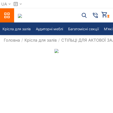
UA
0
Крісла для залів
Аудиторні меблі
Багатомісні секції
М'які
Головна
/
Крісла для залів
/
СТІЛЬЦІ ДЛЯ АКТОВОЇ З