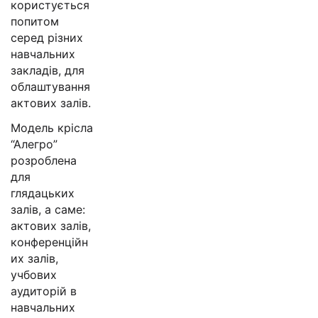
користується
попитом
серед різних
навчальних
закладів, для
облаштування
актових залів.
Модель крісла
“Алегро”
розроблена
для
глядацьких
залів, а саме:
актових залів,
конференційн
их залів,
учбових
аудиторій в
навчальних