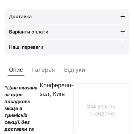
Доставка
Варіанти оплати
Наші переваги
Опис
Галерея
Відгуки
Конференц-
*Ціна вказана
зал, Київ
за одне
посадкове
Відгуків не
місце в
знайдено
тримісній
секції, без
доставки та