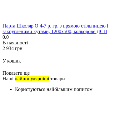
Парта Школяр О 4-7 р. гр. з прямою стільницею і
закругленими кутами, 1200x500, кольорове ДСП
0.0
В наявності
‍2 934‍
грн
У кошик
Показати ще
Наші
найпопулярніші
товари
Користуються найбільшим попитом