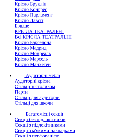
Крісло Бруклін
Крісло Конгрес
Крісло Парламент
Крісло Лавсіт
Більше
КРІСЛА ТЕАТРАЛЬНІ
Всі КРІСЛА ТЕАТРАЛЬНІ
Крісло Барселона
Крісло Мадрид
Крісло Монреаль
Крісло Марсель
Крісло Манхетен
Аудиторні меблі
Аудиторні крісла
Стільці зі столиком
Парти
Стільці для аудиторій
Стільці для школи
Багатомісні секції
Секції без підлокітників
Секції з підлокітниками
Секції з м'якими накладками
Секції з перфорацією