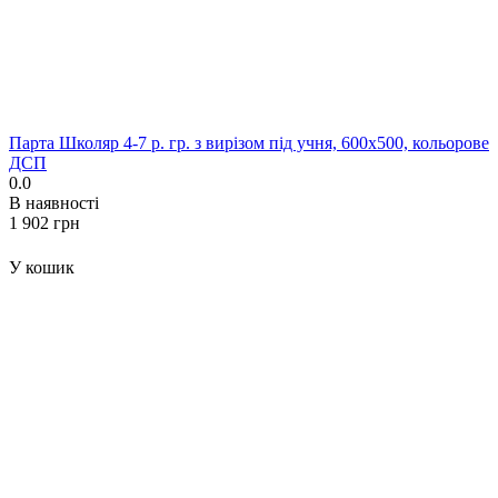
Парта Школяр 4-7 р. гр. з вирізом під учня, 600x500, кольорове
ДСП
0.0
В наявності
‍1 902‍
грн
У кошик