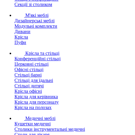
Секції зі столиком
М'які меблі
Дизайнерські меблі
Модульні комплекти
Дивани
Крісла
Пуфи
Крісла та стільці
Конференційні стільці
Церковні стільці
Офісні стільці
Стільці барні
Стільці для їдальні
Стільці дитячі
Крісла офісні
Крісла для керівника
Крісла для персоналу
Крісла на полозах
Медичні меблі
Кушетки медичні
Столики інструментальні медичні
Столи для лікаря