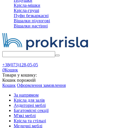
Подушки
Крісла-мішки
Крісла-груші
Пуфи безкаркасні
Вішалки підлогові
Вішалки настінні
+38(073)128-05-05
0
Кошик
Товари у кошику:
Кошик порожній
Кошик
Оформлення замовлення
За напрямом
Крісла для залів
Аудиторні меблі
Багатомісні секції
М'які меблі
Крісла та стільці
Медичні меблі