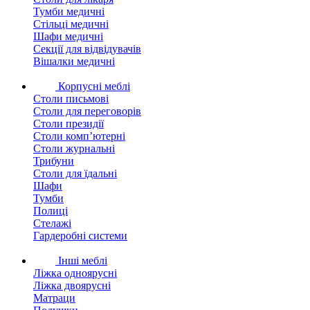
Тумби медичні
Стільці медичні
Шафи медичні
Секції для відвідувачів
Вішалки медичні
Корпусні меблі
Столи письмові
Столи для переговорів
Столи президії
Столи комп’ютерні
Столи журнальні
Трибуни
Столи для їдальні
Шафи
Тумби
Полиці
Стелажі
Гардеробні системи
Інші меблі
Ліжка одноярусні
Ліжка двоярусні
Матраци