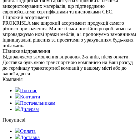
рівня. Підприємством гарантується цілковита безпека
використовуваних матеріалів, що підтверджено
європейськими сертифікатами та висновками СЕС.
Широкий асортимент
PROKRISLA має широкий асортимент продукції самого
різного призначення. Ми не тільки постійно розробляємо та
впроваджуємо нові зразки меблів, а і пропонуємо замовникам
індивідуальні рішення за проектами з урахуванням будь-яких
побажань.
Швидке відправлення
Відправляємо замовлення впродовж 2-х днів, після оплати.
Доставка будь-якою транспортною компанією на Ваш розсуд
до терміналу транспортної компанії у вашому місті або до
вашої адреси.
Компанія
Про нас
Контакти
Постачальникам
Дилерам
Покупцеві
Оплата
Доставка