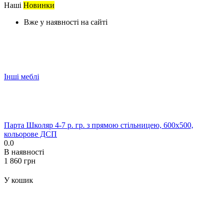
Наші
Новинки
Вже у наявності на сайті
Інші меблі
Парта Школяр 4-7 р. гр. з прямою стільницею, 600x500,
кольорове ДСП
0.0
В наявності
‍1 860‍
грн
У кошик