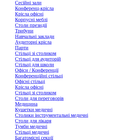
Сесійні зали
Конференц-крісла
Крісла офісні
Корпусні меблі
Столи президії
Трибуни
Навчальні заклади
Аудиторні крісла
Парти
Стільці зі столиком
Стільці для аудиторій
Стільці для школи
Офіси / Конференції
Конференційні стільці
Офісні стільці
Крісла офісні
Стільці зі столиком
Столи для переговорів
Медицина
Кушетки медичні
Столики інструментальні медичні
Столи для лікаря
Тумби медичні
Стільці медичні
Багатомісні секції