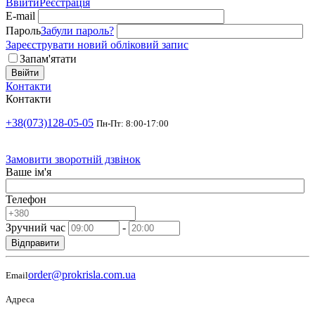
Ввійти
Реєстрація
E-mail
Пароль
Забули пароль?
Зареєструвати новий обліковий запис
Запам'ятати
Ввійти
Контакти
Контакти
+38(073)128-05-05
Пн-Пт: 8:00-17:00
Замовити зворотній дзвінок
Ваше ім'я
Телефон
Зручний час
-
Відправити
order@prokrisla.com.ua
Email
Адреса