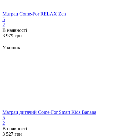
Матрац Come-For RELAX Zen
5
2
В наявності
‍3 979‍
грн
У кошик
Матрац дитячий Come-For Smart Kids Banana
5
2
В наявності
‍3 527‍
грн