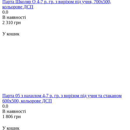
Парта Школяр О 4-7 р. гр. з вирізом під учня, 700x500,
кольорове ДСП
0.0
В наявності
‍2 310‍
грн
У кошик
Парта 05 з нахилом 4-7 р. гр. з вирізом під учня та стаканом
600x500, кольорове ДСП
0.0
В наявності
‍1 806‍
грн
У кошик