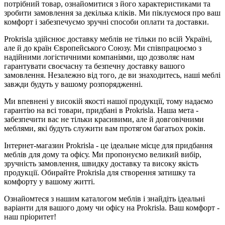
потрібний товар, ознайомитися з його характеристиками та
зробити замовлення за декілька кліків. Ми піклуємося про ваш
комфорт і забезпечуємо зручні способи оплати та доставки.
Prokrisla здійснює доставку меблів не тільки по всій Україні,
але й до країн Європейського Союзу. Ми співпрацюємо з
надійними логістичними компаніями, що дозволяє нам
гарантувати своєчасну та безпечну доставку вашого
замовлення. Незалежно від того, де ви знаходитесь, наші меблі
завжди будуть у вашому розпорядженні.
Ми впевнені у високій якості нашої продукції, тому надаємо
гарантію на всі товари, придбані в Prokrisla. Наша мета -
забезпечити вас не тільки красивими, але й довговічними
меблями, які будуть служити вам протягом багатьох років.
Інтернет-магазин Prokrisla - це ідеальне місце для придбання
меблів для дому та офісу. Ми пропонуємо великий вибір,
зручність замовлення, швидку доставку та високу якість
продукції. Обирайте Prokrisla для створення затишку та
комфорту у вашому житті.
Ознайомтеся з нашим каталогом меблів і знайдіть ідеальні
варіанти для вашого дому чи офісу на Prokrisla. Ваш комфорт -
наш пріоритет!