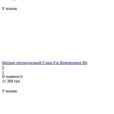
У кошик
Матрац ортопедичний Come-For Regeneration R6
5
1
В наявності
‍11 388‍
грн
У кошик