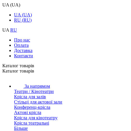
UA
(
UA
)
UA
(
UA
)
RU
(
RU
)
UA
RU
Про нас
Оплата
Доставка
Контакти
Каталог товарiв
Каталог товарiв
За напрямом
Театри / Кінотеатри
Крісла для залів
Стільці для актової зали
Конференц-крісла
Актові крісла
Крісла для кінотеатру
Крісла театральні
Більше