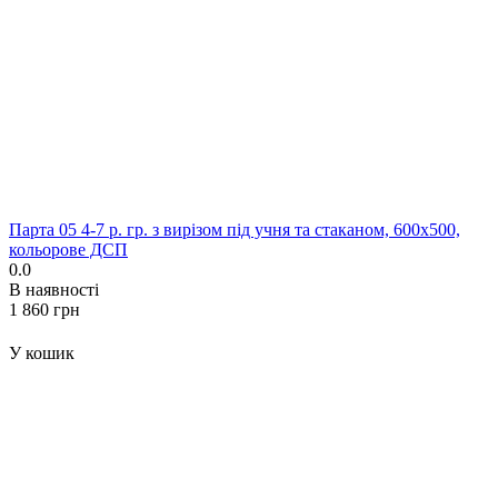
Парта 05 4-7 р. гр. з вирізом під учня та стаканом, 600x500,
кольорове ДСП
0.0
В наявності
‍1 860‍
грн
У кошик