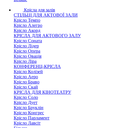
Крісла для залів
СТІЛЬЦІ ДЛЯ АКТОВОЇ ЗАЛИ
Крісло Темпо
Крісло Алегро
Крісло Акорд
КРІСЛА ДЛЯ АКТОВОГО ЗАЛУ
Крісло Соната
Крісло Лідер
Крісло Опера
Крісло Овація
Крісло Ліра
КОНФЕРЕНЦ-КРІСЛА
Крісло Колізей
Крісло Аеро
Крісло Браво
Крісло Скай
КРІСЛА ДЛЯ КІНОТЕАТРУ
Крісло Соло
Крісло Дует
Крісло Бруклін
Крісло Конгрес
Крісло Парламент
Крісло Лавсіт