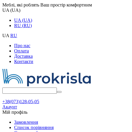
Меблі, які роблять Ваш простір комфортним
UA
(
UA
)
UA
(
UA
)
RU
(
RU
)
UA
RU
Про нас
Оплата
Доставка
Контакти
+38(073)128-05-05
Акаунт
Мій профіль
Замовлення
Cписок порівняння