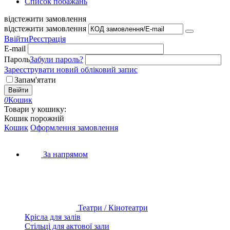
Список побажань
відстежити замовлення
відстежити замовлення
Ввійти
Реєстрація
E-mail
Пароль
Забули пароль?
Зареєструвати новий обліковий запис
Запам'ятати
Ввійти
0
Кошик
Товари у кошику:
Кошик порожній
Кошик
Оформлення замовлення
За напрямом
Театри / Кінотеатри
Крісла для залів
Стільці для актової зали