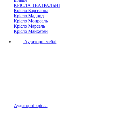
Більше
КРІСЛА ТЕАТРАЛЬНІ
Крісло Барселона
Крісло Мадрид
Крісло Монреаль
Крісло Марсель
Крісло Манхетен
Аудиторні меблі
Аудиторні крісла