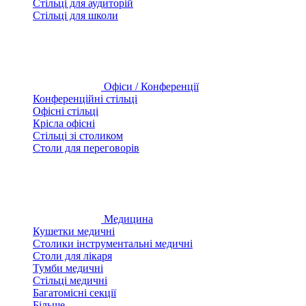
Стільці для аудиторій
Стільці для школи
Офіси / Конференції
Конференційні стільці
Офісні стільці
Крісла офісні
Стільці зі столиком
Столи для переговорів
Медицина
Кушетки медичні
Столики інструментальні медичні
Столи для лікаря
Тумби медичні
Стільці медичні
Багатомісні секції
Більше