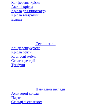
Конференц-крісла
Актові крісла
Крісла для кінотеатру
Крісла театральні
Більше
Сесійні зали
Конференц-крісла
Крісла офісні
Корпусні меблі
Столи президії
Трибуни
Навчальні заклади
Аудиторні крісла
Парти
Стільці зі столиком