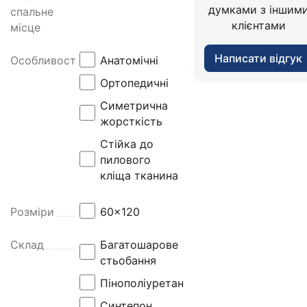
n
думками з іншим
спальне
a
клієнтами
місце
р
о
Написати відгук
Особливості
Анатомічні
з
Ортопедичні
р
а
Симетрична
х
жорсткість
о
Стійка до
в
пилового
а
кліща тканина
н
и
й
Розміри
60x120
д
л
Склад
Багатошарове
я
стьобання
д
Пінополіуретан
і
Синтепон
т