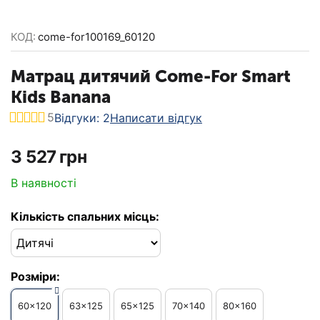
КОД:
come-for100169_60120
Матрац дитячий Come-For Smart
Kids Banana
5
Відгуки: 2
Написати відгук
‍3 527‍
грн
В наявності
Кількість спальних місць:
Розміри:
60x120
63x125
65x125
70x140
80x160