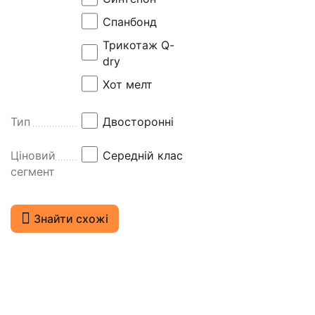
е
Спанбонд
й
Трикотаж Q-
в
dry
і
д
Хот мелт
3
д
Тип
Двосторонні
о
1
Ціновий
Середній клас
0
сегмент
р
о
к
Знайти схожі
і
в
.
Ц
е
в