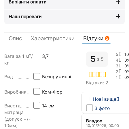
Варіанти оплати
Наші переваги
Опис
Характеристики
Відгуки
2
5 зірк
1
Б
Вага за 1 м²/
3,7
5
з 5
4 зірк
0
е
кг
3 зірк
0
з
2 зірк
0
п
Вид
Безпружинні
1 зірка
0
р
Відгуки: 2
у
Виробник
Ком-Фор
ж
Нові вище
и
Висота
14 см
З фото
н
матраца
н
(допуск +/-
Владос
и
10мм)
10/01/2025, 00:00
й