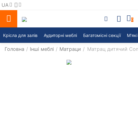
UA
0
Крісла для залів
Аудиторні меблі
Багатомісні секції
М'які
Головна
/
Інші меблі
/
Матраци
/
Матрац дитячий Com