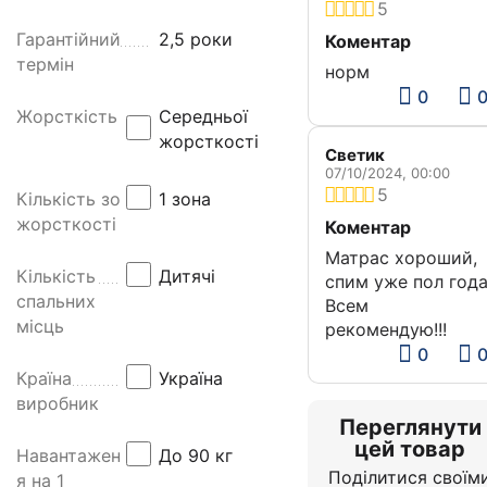
5
м
Гарантійний
2,5 роки
Коментар
а
термін
норм
т
0
р
Жорсткість
Середньої
а
жорсткості
ц
Светик
S
07/10/2024, 00:00
5
m
Кількість зон
1 зона
a
жорсткості
Коментар
r
Матрас хороший,
t
Кількість
Дитячі
спим уже пол года
K
спальних
Всем
i
місць
рекомендую!!!
d
0
s
Країна
Україна
B
виробник
a
Переглянути
цей товар
n
Навантаженн
До 90 кг
a
Поділитися своїм
я на 1