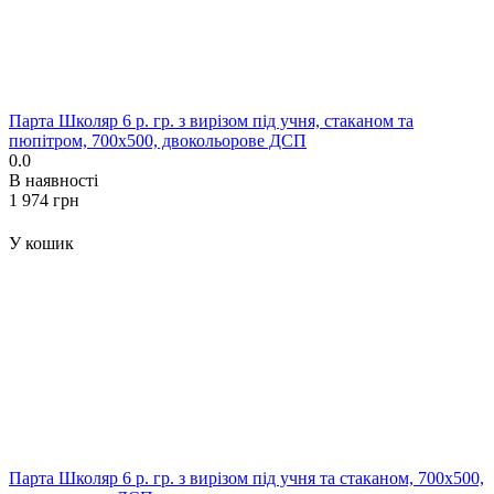
Парта Школяр 6 р. гр. з вирізом під учня, стаканом та
пюпітром, 700x500, двокольорове ДСП
0.0
В наявності
‍1 974‍
грн
У кошик
Парта Школяр 6 р. гр. з вирізом під учня та стаканом, 700x500,