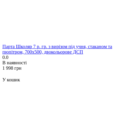
Парта Школяр 7 р. гр. з вирізом під учня, стаканом та
пюпітром, 700x500, двокольорове ДСП
0.0
В наявності
‍1 998‍
грн
У кошик