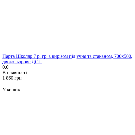
Парта Школяр 7 р. гр. з вирізом під учня та стаканом, 700x500,
двокольорове ДСП
0.0
В наявності
‍1 860‍
грн
У кошик