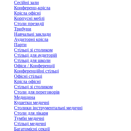
Сесійні зали
Конференц-крісла
Крісла офісні
Корпусні меблі
Столи президії
Трибуни
Навчальні заклади
Аудиторні крісла
Парти
Стільці зі столиком
Стільці для аудиторій
Стільці для школи
Офіси / Конференції
Конференційні стільці
Офісні стільці
Крісла офісні
Стільці зі столиком
Столи для переговорів
Медицина
Кушетки медичні
Столики інструментальні медичні
Столи для лікаря
Тумби медичні
Стільці медичні
Багатомісні секції