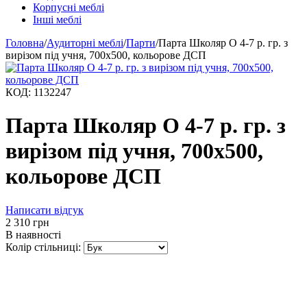
Корпусні меблі
Інші меблі
Головна
/
Аудиторні меблі
/
Парти
/
Парта Школяр О 4-7 р. гр. з
вирізом під учня, 700x500, кольорове ДСП
КОД:
1132247
Парта Школяр О 4-7 р. гр. з
вирізом під учня, 700x500,
кольорове ДСП
Написати відгук
‍2 310‍
грн
В наявності
Колір стільниці: