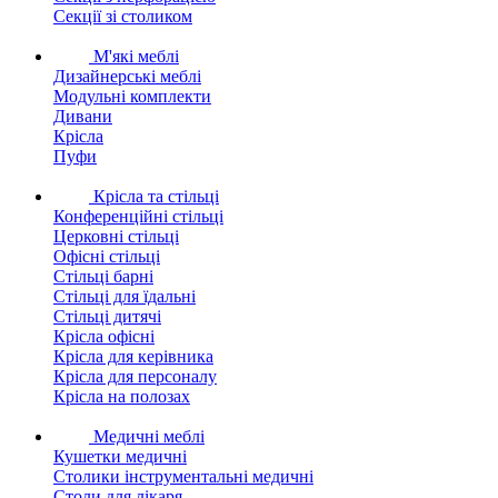
Секції зі столиком
М'які меблі
Дизайнерські меблі
Модульні комплекти
Дивани
Крісла
Пуфи
Крісла та стільці
Конференційні стільці
Церковні стільці
Офісні стільці
Стільці барні
Стільці для їдальні
Стільці дитячі
Крісла офісні
Крісла для керівника
Крісла для персоналу
Крісла на полозах
Медичні меблі
Кушетки медичні
Столики інструментальні медичні
Столи для лікаря