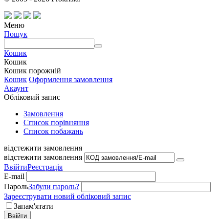
Меню
Пошук
Кошик
Кошик
Кошик порожній
Кошик
Оформлення замовлення
Акаунт
Обліковий запис
Замовлення
Cписок порівняння
Список побажань
відстежити замовлення
відстежити замовлення
Ввійти
Реєстрація
E-mail
Пароль
Забули пароль?
Зареєструвати новий обліковий запис
Запам'ятати
Ввійти