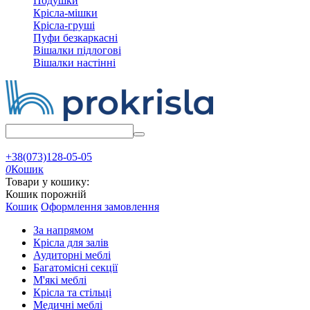
Подушки
Крісла-мішки
Крісла-груші
Пуфи безкаркасні
Вішалки підлогові
Вішалки настінні
+38(073)128-05-05
0
Кошик
Товари у кошику:
Кошик порожній
Кошик
Оформлення замовлення
За напрямом
Крісла для залів
Аудиторні меблі
Багатомісні секції
М'які меблі
Крісла та стільці
Медичні меблі