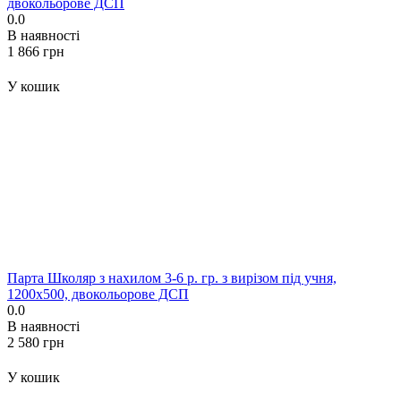
двокольорове ДСП
0.0
В наявності
‍1 866‍
грн
У кошик
Парта Школяр з нахилом 3-6 р. гр. з вирізом під учня,
1200x500, двокольорове ДСП
0.0
В наявності
‍2 580‍
грн
У кошик