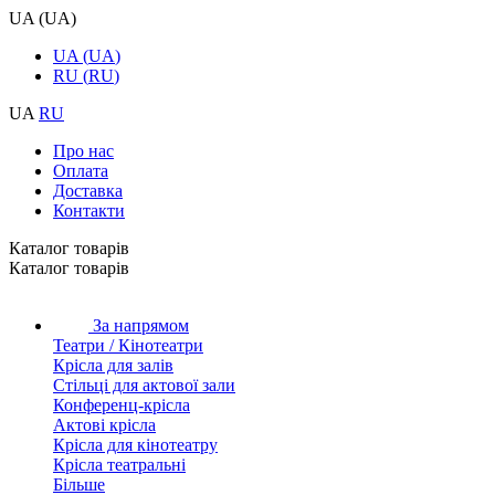
UA
(
UA
)
UA
(
UA
)
RU
(
RU
)
UA
RU
Про нас
Оплата
Доставка
Контакти
Каталог товарiв
Каталог товарiв
За напрямом
Театри / Кінотеатри
Крісла для залів
Стільці для актової зали
Конференц-крісла
Актові крісла
Крісла для кінотеатру
Крісла театральні
Більше