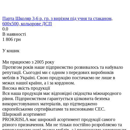
Парта Школяр 3-6 р. гр. з вирізом під учня та стаканом,
600x500, кольорове ДСП
0.0
В наявності
‍1 806‍
грн
У кошик
Ми працюємо з 2005 року
Протягом років наше підприємство розвивалось та набувало
репутації. Сьогодні ми є одним з передових виробників
меблів в Україні. Свою продукцію постачаємо не лише в
межах нашої країни, а і за кордоном.
Висока якість продукції
Вся наша продукція має відповідні свідоцтва міжнародного
рівня. Підприємством гарантується цілковита безпека
використовуваних матеріалів, що підтверджено
європейськими сертифікатами та висновками СЕС.
Широкий асортимент
PROKRISLA має широкий асортимент продукції самого
різного призначення. Ми не тільки постійно розробляємо та
впроваджуємо нові зразки меблів, а і пропонуємо замовникам