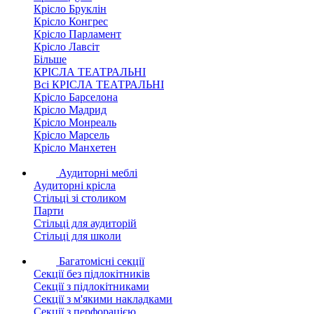
Крісло Бруклін
Крісло Конгрес
Крісло Парламент
Крісло Лавсіт
Більше
КРІСЛА ТЕАТРАЛЬНІ
Всі КРІСЛА ТЕАТРАЛЬНІ
Крісло Барселона
Крісло Мадрид
Крісло Монреаль
Крісло Марсель
Крісло Манхетен
Аудиторні меблі
Аудиторні крісла
Стільці зі столиком
Парти
Стільці для аудиторій
Стільці для школи
Багатомісні секції
Секції без підлокітників
Секції з підлокітниками
Секції з м'якими накладками
Секції з перфорацією