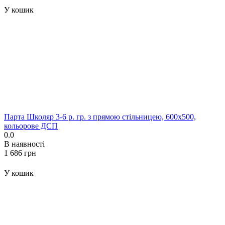
У кошик
Парта Школяр 3-6 р. гр. з прямою стільницею, 600x500,
кольорове ДСП
0.0
В наявності
‍1 686‍
грн
У кошик