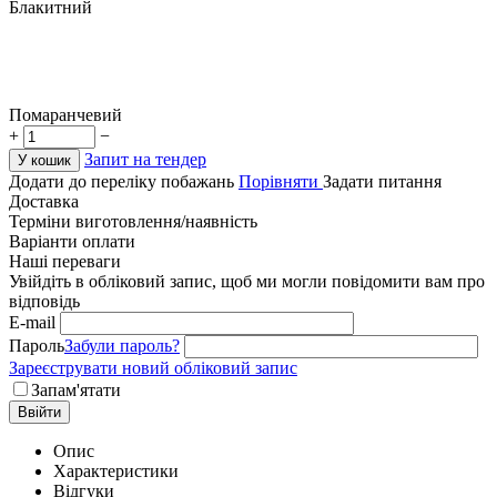
Блакитний
Помаранчевий
+
−
Запит на тендер
У кошик
Додати до переліку побажань
Порівняти
Задати питання
Доставка
Терміни виготовлення/наявність
Варіанти оплати
Наші переваги
Увійдіть в обліковий запис, щоб ми могли повідомити вам про
відповідь
E-mail
Пароль
Забули пароль?
Зареєструвати новий обліковий запис
Запам'ятати
Ввійти
Опис
Характеристики
Відгуки