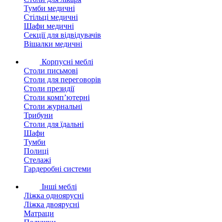
Тумби медичні
Стільці медичні
Шафи медичні
Секції для відвідувачів
Вішалки медичні
Корпусні меблі
Столи письмові
Столи для переговорів
Столи президії
Столи комп’ютерні
Столи журнальні
Трибуни
Столи для їдальні
Шафи
Тумби
Полиці
Стелажі
Гардеробні системи
Інші меблі
Ліжка одноярусні
Ліжка двоярусні
Матраци