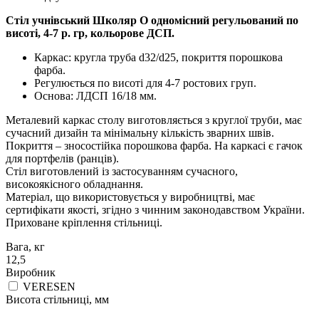
Стіл учнівський Школяр О одномісний регульований по
висоті, 4-7 р. гр, кольорове ДСП.
Каркас: кругла труба d32/d25, покриття порошкова
фарба.
Регулюється по висоті для 4-7 ростових груп.
Основа: ЛДСП 16/18 мм.
Металевий каркас столу виготовляється з круглої труби, має
сучасний дизайн та мінімальну кількість зварних швів.
Покриття – зносостійка порошкова фарба. На каркасі є гачок
для портфелів (ранців).
Стіл виготовлений із застосуванням сучасного,
високоякісного обладнання.
Матеріал, що використовується у виробництві, має
сертифікати якості, згідно з чинним законодавством України.
Приховане кріплення стільниці.
Вага, кг
12,5
Виробник
VERESEN
Висота стільниці, мм