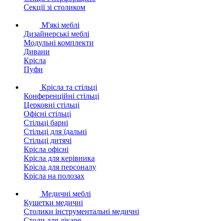
Секції зі столиком
М'які меблі
Дизайнерські меблі
Модульні комплекти
Дивани
Крісла
Пуфи
Крісла та стільці
Конференційні стільці
Церковні стільці
Офісні стільці
Стільці барні
Стільці для їдальні
Стільці дитячі
Крісла офісні
Крісла для керівника
Крісла для персоналу
Крісла на полозах
Медичні меблі
Кушетки медичні
Столики інструментальні медичні
Столи для лікаря