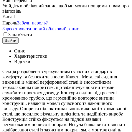
Наші переваги
Увійдіть в обліковий запис, щоб ми могли повідомити вам про
відповідь
E-mail
Пароль
Забули пароль?
Зареєструвати новий обліковий запис
Запам'ятати
Ввійти
Опис
Характеристики
Відгуки
Секція розроблена з урахуванням сучасних стандартів
комфорту та безпеки та зносостійкості. Металеві сидіння
виконані із міцної перфорованої сталі із зносостійким
термолаковим покриттям, що забезпечує довгий термін
служби та простоту догляду. Контури сидінь підкреслені
хромованою трубою, що гармонійно повторює вигини
конструкції, надаючи моделі сучасного та лаконічного
вигляду. Опори та підлокітники також виконані з хромованої
сталі, що посилює візуальну цілісність та надійність виробу.
Конструкція стійко фіксується на підлозі завдяки
регульованим по висоті опорам. Несуча балка виготовлена з
каліброваної сталі із захисним покриттям, а монтаж сидінь