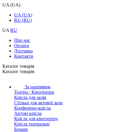
UA
(
UA
)
UA
(
UA
)
RU
(
RU
)
UA
RU
Про нас
Оплата
Доставка
Контакти
Каталог товарiв
Каталог товарiв
За напрямом
Театри / Кінотеатри
Крісла для залів
Стільці для актової зали
Конференц-крісла
Актові крісла
Крісла для кінотеатру
Крісла театральні
Більше