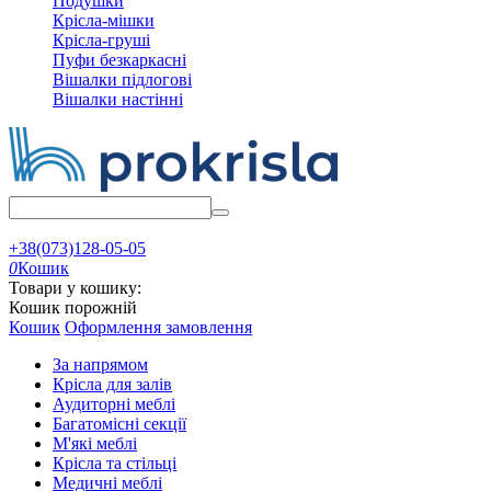
Подушки
Крісла-мішки
Крісла-груші
Пуфи безкаркасні
Вішалки підлогові
Вішалки настінні
+38(073)128-05-05
0
Кошик
Товари у кошику:
Кошик порожній
Кошик
Оформлення замовлення
За напрямом
Крісла для залів
Аудиторні меблі
Багатомісні секції
М'які меблі
Крісла та стільці
Медичні меблі