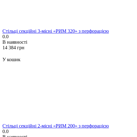
Стільці секційні 3-місні «РИМ 320» з перфорацією
0.0
В наявності
‍14 384‍
грн
У кошик
Стільці секційні 2-місні «РИМ 200» з перфорацією
0.0
В наявності