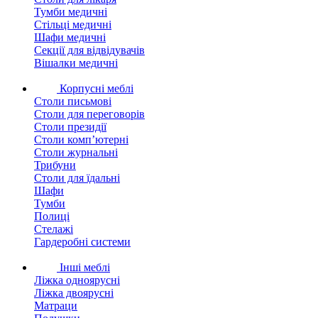
Тумби медичні
Стільці медичні
Шафи медичні
Секції для відвідувачів
Вішалки медичні
Корпусні меблі
Столи письмові
Столи для переговорів
Столи президії
Столи комп’ютерні
Столи журнальні
Трибуни
Столи для їдальні
Шафи
Тумби
Полиці
Стелажі
Гардеробні системи
Інші меблі
Ліжка одноярусні
Ліжка двоярусні
Матраци