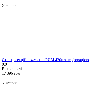
У кошик
Стільці секційні 4-місні «РИМ 420» з перфорацією
0.0
В наявності
‍17 396‍
грн
У кошик