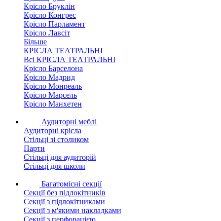
Крісло Бруклін
Крісло Конгрес
Крісло Парламент
Крісло Лавсіт
Більше
КРІСЛА ТЕАТРАЛЬНІ
Всі КРІСЛА ТЕАТРАЛЬНІ
Крісло Барселона
Крісло Мадрид
Крісло Монреаль
Крісло Марсель
Крісло Манхетен
Аудиторні меблі
Аудиторні крісла
Стільці зі столиком
Парти
Стільці для аудиторій
Стільці для школи
Багатомісні секції
Секції без підлокітників
Секції з підлокітниками
Секції з м'якими накладками
Секції з перфорацією