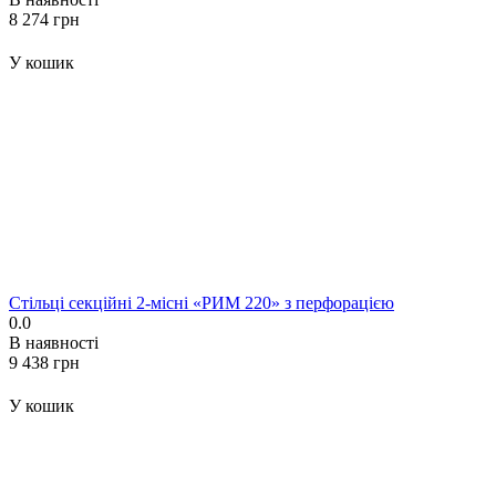
‍8 274‍
грн
У кошик
Стільці секційні 2-місні «РИМ 220» з перфорацією
0.0
В наявності
‍9 438‍
грн
У кошик