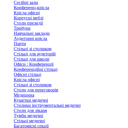
Сесійні зали
Конференц-крісла
Крісла офісні
Корпусні меблі
Столи президії
Трибуни
Навчальні заклади
Аудиторні крісла
Парти
Стільці зі столиком
Стільці для аудиторій
Стільці для школи
Офіси / Конференції
Конференційні стільці
Офісні стільці
Крісла офісні
Стільці зі столиком
Столи для переговорів
Медицина
Кушетки медичні
Столики інструментальні медичні
Столи для лікаря
Тумби медичні
Стільці медичні
Багатомісні секції