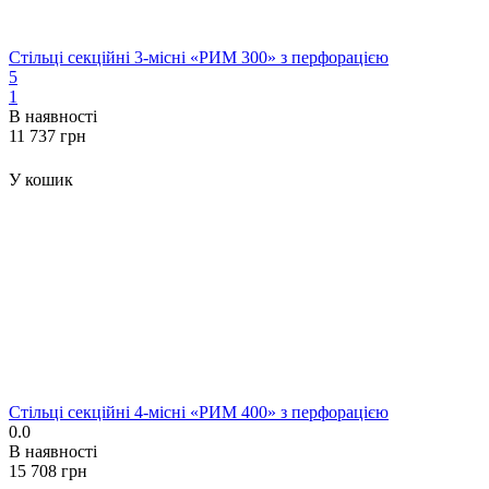
Стільці секційні 3-місні «РИМ 300» з перфорацією
5
1
В наявності
‍11 737‍
грн
У кошик
Стільці секційні 4-місні «РИМ 400» з перфорацією
0.0
В наявності
‍15 708‍
грн