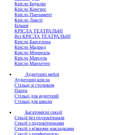
Крісло Бруклін
Крісло Конгрес
Крісло Парламент
Крісло Лавсіт
Більше
КРІСЛА ТЕАТРАЛЬНІ
Всі КРІСЛА ТЕАТРАЛЬНІ
Крісло Барселона
Крісло Мадрид
Крісло Монреаль
Крісло Марсель
Крісло Манхетен
Аудиторні меблі
Аудиторні крісла
Стільці зі столиком
Парти
Стільці для аудиторій
Стільці для школи
Багатомісні секції
Секції без підлокітників
Секції з підлокітниками
Секції з м'якими накладками
Секції з перфорацією