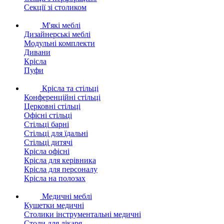
Секції зі столиком
М'які меблі
Дизайнерські меблі
Модульні комплекти
Дивани
Крісла
Пуфи
Крісла та стільці
Конференційні стільці
Церковні стільці
Офісні стільці
Стільці барні
Стільці для їдальні
Стільці дитячі
Крісла офісні
Крісла для керівника
Крісла для персоналу
Крісла на полозах
Медичні меблі
Кушетки медичні
Столики інструментальні медичні
Столи для лікаря