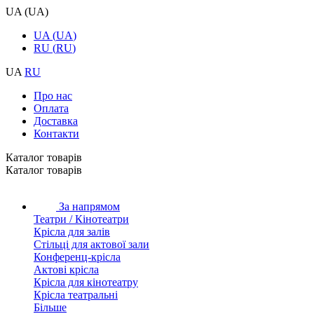
UA
(
UA
)
UA
(
UA
)
RU
(
RU
)
UA
RU
Про нас
Оплата
Доставка
Контакти
Каталог товарiв
Каталог товарiв
За напрямом
Театри / Кінотеатри
Крісла для залів
Стільці для актової зали
Конференц-крісла
Актові крісла
Крісла для кінотеатру
Крісла театральні
Більше