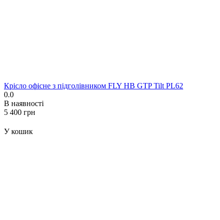
Крісло офісне з підголівником FLY HB GTP Tilt PL62
0.0
В наявності
‍5 400‍
грн
У кошик