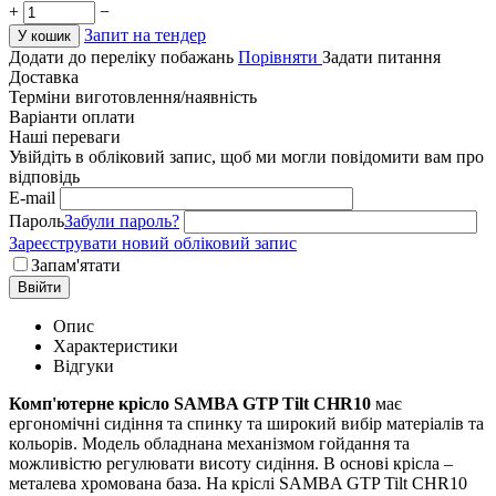
+
−
Запит на тендер
У кошик
Додати до переліку побажань
Порівняти
Задати питання
Доставка
Терміни виготовлення/наявність
Варіанти оплати
Наші переваги
Увійдіть в обліковий запис, щоб ми могли повідомити вам про
відповідь
E-mail
Пароль
Забули пароль?
Зареєструвати новий обліковий запис
Запам'ятати
Ввійти
Опис
Характеристики
Відгуки
Комп'ютерне крісло SAMBA GTP Tilt CHR10
має
ергономічні сидіння та спинку та широкий вибір матеріалів та
кольорів. Модель обладнана механізмом гойдання та
можливістю регулювати висоту сидіння. В основі крісла –
металева хромована база. На кріслі SAMBA GTP Tilt CHR10