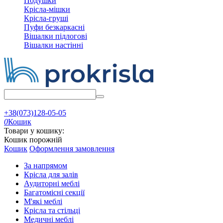
Подушки
Крісла-мішки
Крісла-груші
Пуфи безкаркасні
Вішалки підлогові
Вішалки настінні
+38(073)128-05-05
0
Кошик
Товари у кошику:
Кошик порожній
Кошик
Оформлення замовлення
За напрямом
Крісла для залів
Аудиторні меблі
Багатомісні секції
М'які меблі
Крісла та стільці
Медичні меблі