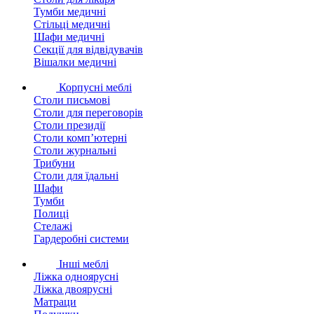
Тумби медичні
Стільці медичні
Шафи медичні
Секції для відвідувачів
Вішалки медичні
Корпусні меблі
Столи письмові
Столи для переговорів
Столи президії
Столи комп’ютерні
Столи журнальні
Трибуни
Столи для їдальні
Шафи
Тумби
Полиці
Стелажі
Гардеробні системи
Інші меблі
Ліжка одноярусні
Ліжка двоярусні
Матраци