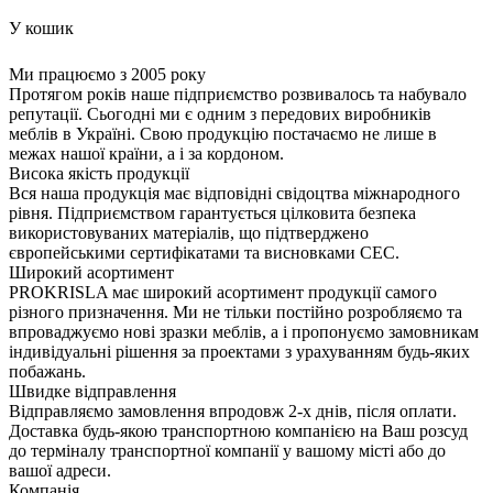
У кошик
Ми працюємо з 2005 року
Протягом років наше підприємство розвивалось та набувало
репутації. Сьогодні ми є одним з передових виробників
меблів в Україні. Свою продукцію постачаємо не лише в
межах нашої країни, а і за кордоном.
Висока якість продукції
Вся наша продукція має відповідні свідоцтва міжнародного
рівня. Підприємством гарантується цілковита безпека
використовуваних матеріалів, що підтверджено
європейськими сертифікатами та висновками СЕС.
Широкий асортимент
PROKRISLA має широкий асортимент продукції самого
різного призначення. Ми не тільки постійно розробляємо та
впроваджуємо нові зразки меблів, а і пропонуємо замовникам
індивідуальні рішення за проектами з урахуванням будь-яких
побажань.
Швидке відправлення
Відправляємо замовлення впродовж 2-х днів, після оплати.
Доставка будь-якою транспортною компанією на Ваш розсуд
до терміналу транспортної компанії у вашому місті або до
вашої адреси.
Компанія