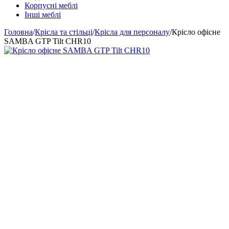
Корпусні меблі
Інші меблі
Головна
/
Крісла та стільці
/
Крісла для персоналу
/
Крісло офісне
SAMBA GTP Tilt CHR10