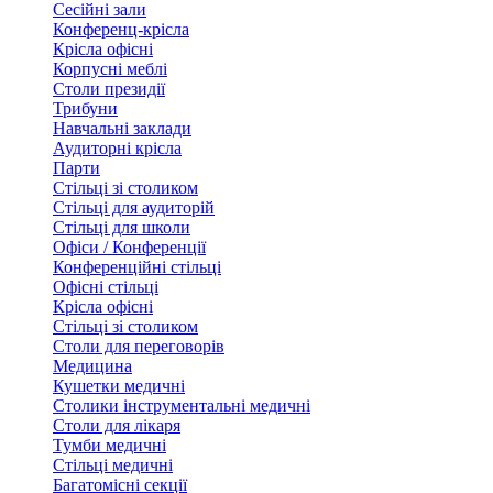
Сесійні зали
Конференц-крісла
Крісла офісні
Корпусні меблі
Столи президії
Трибуни
Навчальні заклади
Аудиторні крісла
Парти
Стільці зі столиком
Стільці для аудиторій
Стільці для школи
Офіси / Конференції
Конференційні стільці
Офісні стільці
Крісла офісні
Стільці зі столиком
Столи для переговорів
Медицина
Кушетки медичні
Столики інструментальні медичні
Столи для лікаря
Тумби медичні
Стільці медичні
Багатомісні секції