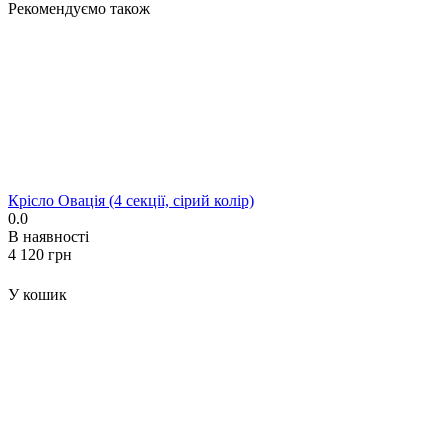
Рекомендуємо також
Крісло Овація (4 секції, сірий колір)
0.0
В наявності
‍4 120‍
грн
У кошик