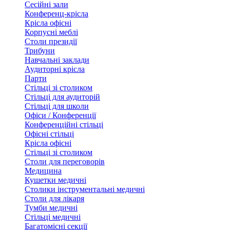
Сесійні зали
Конференц-крісла
Крісла офісні
Корпусні меблі
Столи президії
Трибуни
Навчальні заклади
Аудиторні крісла
Парти
Стільці зі столиком
Стільці для аудиторій
Стільці для школи
Офіси / Конференції
Конференційні стільці
Офісні стільці
Крісла офісні
Стільці зі столиком
Столи для переговорів
Медицина
Кушетки медичні
Столики інструментальні медичні
Столи для лікаря
Тумби медичні
Стільці медичні
Багатомісні секції