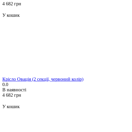
‍4 682‍
грн
У кошик
Крісло Овація (2 секції, червоний колір)
0.0
В наявності
‍4 682‍
грн
У кошик