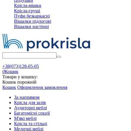
Подушки
Крісла-мішки
Крісла-груші
Пуфи безкаркасні
Вішалки підлогові
Вішалки настінні
+38(073)128-05-05
0
Кошик
Товари у кошику:
Кошик порожній
Кошик
Оформлення замовлення
За напрямом
Крісла для залів
Аудиторні меблі
Багатомісні секції
М'які меблі
Крісла та стільці
Медичні меблі