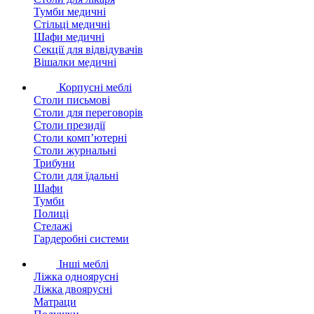
Тумби медичні
Стільці медичні
Шафи медичні
Секції для відвідувачів
Вішалки медичні
Корпусні меблі
Столи письмові
Столи для переговорів
Столи президії
Столи комп’ютерні
Столи журнальні
Трибуни
Столи для їдальні
Шафи
Тумби
Полиці
Стелажі
Гардеробні системи
Інші меблі
Ліжка одноярусні
Ліжка двоярусні
Матраци