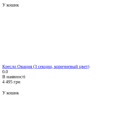
У кошик
Кресло Овация (3 секции, коричневый цвет)
0.0
В наявності
‍4 495‍
грн
У кошик