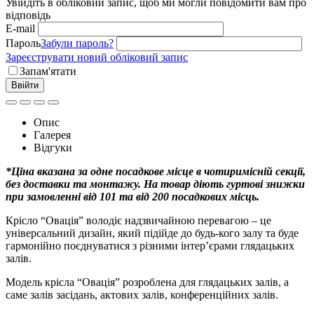
Увійдіть в обліковий запис, щоб ми могли повідомити вам про
відповідь
E-mail
Пароль
Забули пароль?
Зареєструвати новий обліковий запис
Запам'ятати
Ввійти
Опис
Галерея
Відгуки
*Ціна вказана за одне посадкове місце в чотиримісній секції,
без доставки та монтажу. На товар діють гуртові знижки
при замовленні від 101 та від 200 посадкових місць.
Крісло “Овація” володіє надзвичайною перевагою – це
універсальний дизайн, який підійде до будь-кого залу та буде
гармонійно поєднуватися з різними інтер’єрами глядацьких
залів.
Модель крісла “Овація” розроблена для глядацьких залів, а
саме залів засідань, актових залів, конференційних залів.