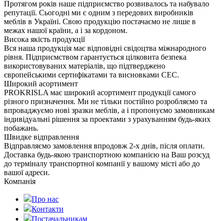
Протягом років наше підприємство розвивалось та набувало
репутації. Сьогодні ми є одним з передових виробників
меблів в Україні. Свою продукцію постачаємо не лише в
межах нашої країни, а і за кордоном.
Висока якість продукції
Вся наша продукція має відповідні свідоцтва міжнародного
рівня. Підприємством гарантується цілковита безпека
використовуваних матеріалів, що підтверджено
європейськими сертифікатами та висновками СЕС.
Широкий асортимент
PROKRISLA має широкий асортимент продукції самого
різного призначення. Ми не тільки постійно розробляємо та
впроваджуємо нові зразки меблів, а і пропонуємо замовникам
індивідуальні рішення за проектами з урахуванням будь-яких
побажань.
Швидке відправлення
Відправляємо замовлення впродовж 2-х днів, після оплати.
Доставка будь-якою транспортною компанією на Ваш розсуд
до терміналу транспортної компанії у вашому місті або до
вашої адреси.
Компанія
Про нас
Контакти
Постачальникам