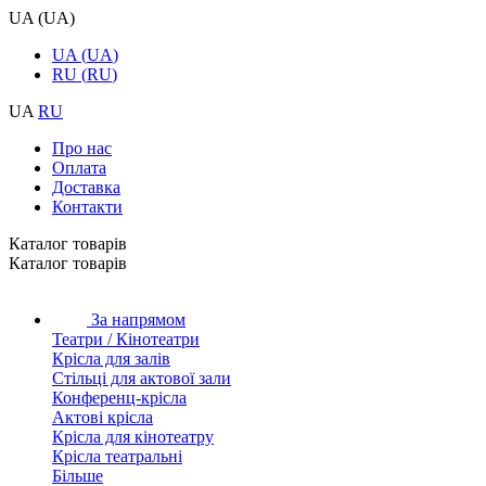
UA
(
UA
)
UA
(
UA
)
RU
(
RU
)
UA
RU
Про нас
Оплата
Доставка
Контакти
Каталог товарiв
Каталог товарiв
За напрямом
Театри / Кінотеатри
Крісла для залів
Стільці для актової зали
Конференц-крісла
Актові крісла
Крісла для кінотеатру
Крісла театральні
Більше