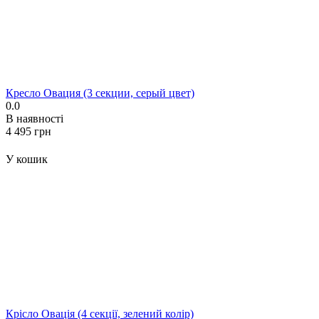
Кресло Овация (3 секции, серый цвет)
0.0
В наявності
‍4 495‍
грн
У кошик
Крісло Овація (4 секції, зелений колір)