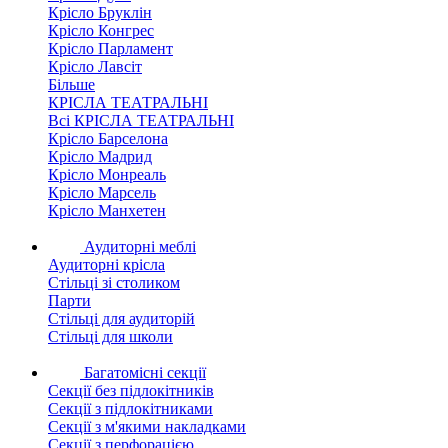
Крісло Бруклін
Крісло Конгрес
Крісло Парламент
Крісло Лавсіт
Більше
КРІСЛА ТЕАТРАЛЬНІ
Всі КРІСЛА ТЕАТРАЛЬНІ
Крісло Барселона
Крісло Мадрид
Крісло Монреаль
Крісло Марсель
Крісло Манхетен
Аудиторні меблі
Аудиторні крісла
Стільці зі столиком
Парти
Стільці для аудиторій
Стільці для школи
Багатомісні секції
Секції без підлокітників
Секції з підлокітниками
Секції з м'якими накладками
Секції з перфорацією