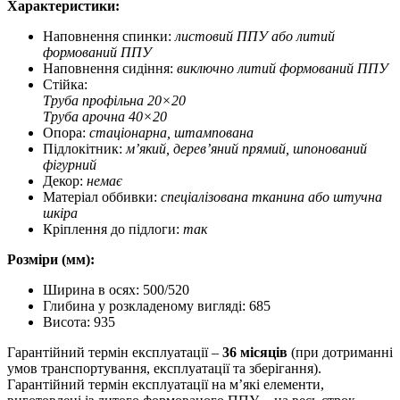
Характеристики:
Наповнення спинки:
листовий ППУ або литий
формований ППУ
Наповнення сидіння:
виключно литий формований ППУ
Стійка:
Труба профільна 20×20
Труба арочна 40×20
Опора:
стаціонарна, штампована
Підлокітник:
м
’який, дерев’яний прямий, шпонований
фігурний
Декор:
немає
Матеріал оббивки:
спеціалізована тканина або штучна
шкіра
Кріплення до підлоги:
так
Розміри (мм):
Ширина в осях: 500/520
Глибина у розкладеному вигляді: 685
Висота: 935
Гарантійний термін експлуатації –
36 місяців
(при дотриманні
умов транспортування, експлуатації та зберігання).
Гарантійний термін експлуатації на м’які елементи,