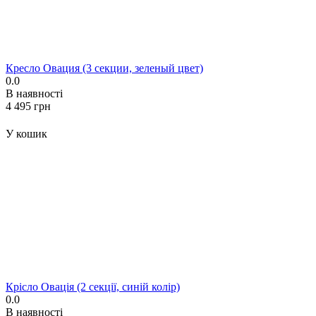
Кресло Овация (3 секции, зеленый цвет)
0.0
В наявності
‍4 495‍
грн
У кошик
Крісло Овація (2 секції, синій колір)
0.0
В наявності