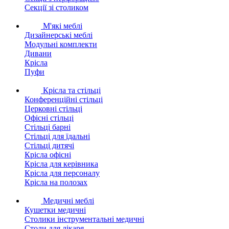
Секції зі столиком
М'які меблі
Дизайнерські меблі
Модульні комплекти
Дивани
Крісла
Пуфи
Крісла та стільці
Конференційні стільці
Церковні стільці
Офісні стільці
Стільці барні
Стільці для їдальні
Стільці дитячі
Крісла офісні
Крісла для керівника
Крісла для персоналу
Крісла на полозах
Медичні меблі
Кушетки медичні
Столики інструментальні медичні
Столи для лікаря