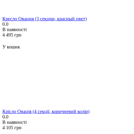
Кресло Овация (3 секции, красный цвет)
0.0
В наявності
‍4 495‍
грн
У кошик
Крісло Овація (4 секції, коричневий колір)
0.0
В наявності
‍4 105‍
грн