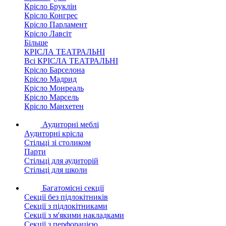
Крісло Бруклін
Крісло Конгрес
Крісло Парламент
Крісло Лавсіт
Більше
КРІСЛА ТЕАТРАЛЬНІ
Всі КРІСЛА ТЕАТРАЛЬНІ
Крісло Барселона
Крісло Мадрид
Крісло Монреаль
Крісло Марсель
Крісло Манхетен
Аудиторні меблі
Аудиторні крісла
Стільці зі столиком
Парти
Стільці для аудиторій
Стільці для школи
Багатомісні секції
Секції без підлокітників
Секції з підлокітниками
Секції з м'якими накладками
Секції з перфорацією