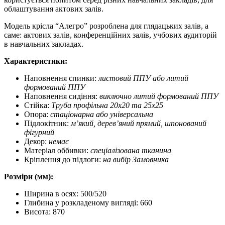
облаштування актових залів.
Модель крісла “Алегро” розроблена для глядацьких залів, а
саме: актових залів, конференційних залів, учбових аудиторій
в навчальних закладах.
Характеристики:
Наповнення спинки:
листовий ППУ або литий
формований ППУ
Наповнення сидіння:
виключно литий формований ППУ
Стійка:
Труба профільна 20х20 та 25х25
Опора:
стаціонарна або універсальна
Підлокітник:
м’який, дерев’яний прямий, шпонований
фігурний
Декор:
немає
Матеріал оббивки:
спеціалізована тканина
Кріплення до підлоги:
на вибір Замовника
Розміри (мм):
Ширина в осях: 500/520
Глибина у розкладеному вигляді: 660
Висота: 870