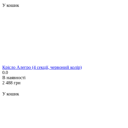
У кошик
Крісло Алегро (4 секції, червоний колір)
0.0
В наявності
‍2 488‍
грн
У кошик