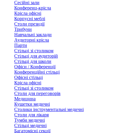
Сесійні зали
Конференц-крісла
Крісла офісні
Корпусні меблі
Столи президії
Трибуни
Навчальні заклади
Аудиторні крісла
Парти
Стільці зі столиком
Стільці для аудиторій
Стільці для школи
Офіси / Конференції
Конференційні стільці
Офісні стільці
Крісла офісні
Стільці зі столиком
Столи для переговорів
Медицина
Кушетки медичні
Столики інструментальні медичні
Столи для лікаря
Тумби медичні
Стільці медичні
Багатомісні секції