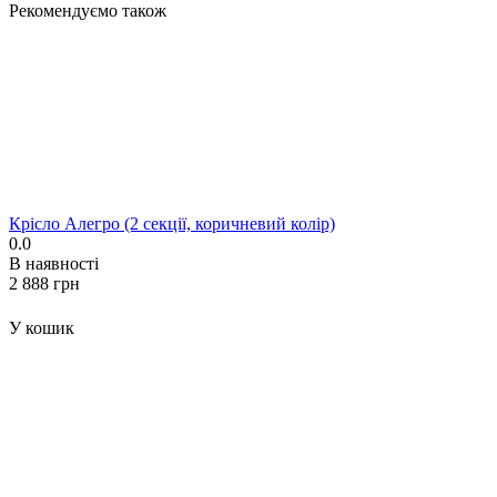
Рекомендуємо також
Крісло Алегро (2 секції, коричневий колір)
0.0
В наявності
‍2 888‍
грн
У кошик