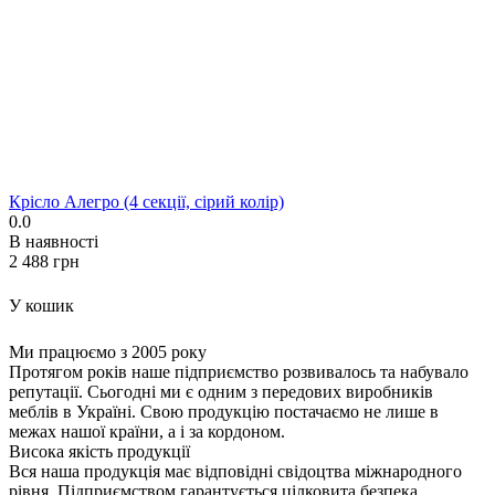
Крісло Алегро (4 секції, сірий колір)
0.0
В наявності
‍2 488‍
грн
У кошик
Ми працюємо з 2005 року
Протягом років наше підприємство розвивалось та набувало
репутації. Сьогодні ми є одним з передових виробників
меблів в Україні. Свою продукцію постачаємо не лише в
межах нашої країни, а і за кордоном.
Висока якість продукції
Вся наша продукція має відповідні свідоцтва міжнародного
рівня. Підприємством гарантується цілковита безпека