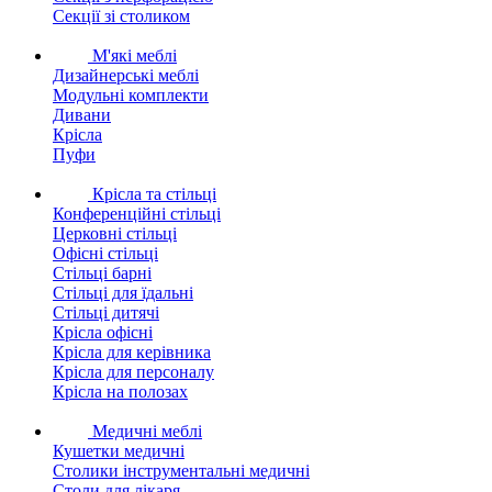
Секції зі столиком
М'які меблі
Дизайнерські меблі
Модульні комплекти
Дивани
Крісла
Пуфи
Крісла та стільці
Конференційні стільці
Церковні стільці
Офісні стільці
Стільці барні
Стільці для їдальні
Стільці дитячі
Крісла офісні
Крісла для керівника
Крісла для персоналу
Крісла на полозах
Медичні меблі
Кушетки медичні
Столики інструментальні медичні
Столи для лікаря