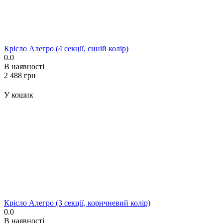
Крісло Алегро (4 секції, синій колір)
0.0
В наявності
‍2 488‍
грн
У кошик
Крісло Алегро (3 секції, коричневий колір)
0.0
В наявності