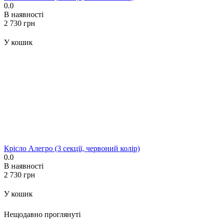
0.0
В наявності
‍2 730‍
грн
У кошик
Крісло Алегро (3 секції, червоний колір)
0.0
В наявності
‍2 730‍
грн
У кошик
Нещодавно проглянуті