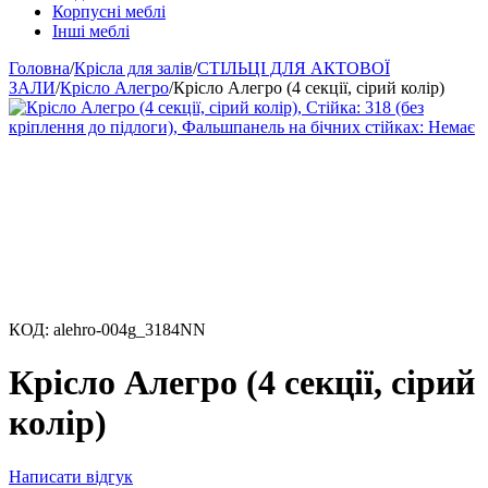
Корпусні меблі
Інші меблі
Головна
/
Крісла для залів
/
СТІЛЬЦІ ДЛЯ АКТОВОЇ
ЗАЛИ
/
Крісло Алегро
/
Крісло Алегро (4 секції, сірий колір)
КОД:
alehro-004g_3184NN
Крісло Алегро (4 секції, сірий
колір)
Написати відгук