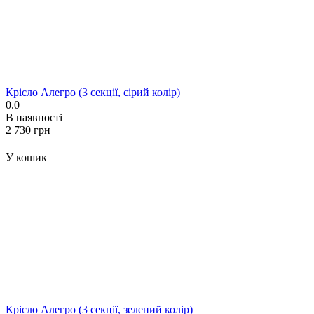
Крісло Алегро (3 секції, сірий колір)
0.0
В наявності
‍2 730‍
грн
У кошик
Крісло Алегро (3 секції, зелений колір)