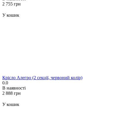
‍2 755‍
грн
У кошик
Крісло Алегро (2 секції, червоний колір)
0.0
В наявності
‍2 888‍
грн
У кошик