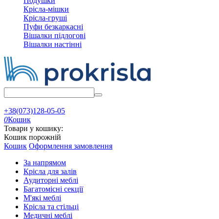
Подушки
Крісла-мішки
Крісла-груші
Пуфи безкаркасні
Вішалки підлогові
Вішалки настінні
+38(073)128-05-05
0
Кошик
Товари у кошику:
Кошик порожній
Кошик
Оформлення замовлення
За напрямом
Крісла для залів
Аудиторні меблі
Багатомісні секції
М'які меблі
Крісла та стільці
Медичні меблі