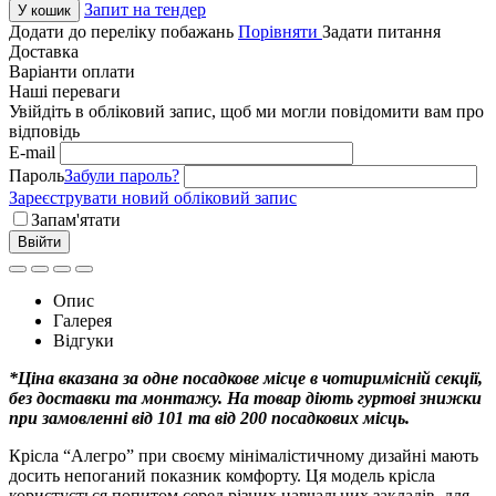
Запит на тендер
У кошик
Додати до переліку побажань
Порівняти
Задати питання
Доставка
Варіанти оплати
Наші переваги
Увійдіть в обліковий запис, щоб ми могли повідомити вам про
відповідь
E-mail
Пароль
Забули пароль?
Зареєструвати новий обліковий запис
Запам'ятати
Ввійти
Опис
Галерея
Відгуки
*Ціна вказана за одне посадкове місце в чотиримісній секції,
без доставки та монтажу. На товар діють гуртові знижки
при замовленні від 101 та від 200 посадкових місць.
Крісла “Алегро” при своєму мінімалістичному дизайні мають
досить непоганий показник комфорту. Ця модель крісла
користується попитом серед різних навчальних закладів, для