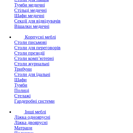
Тумби медичні
Стільці медичні
Шафи медичні
Секції для відвідувачів
Вішалки медичні
Корпусні меблі
Столи письмові
Столи для переговорів
Столи президії
Столи комп’ютерні
Столи журнальні
Трибуни
Столи для їдальні
Шафи
Тумби
Полиці
Стелажі
Гардеробні системи
Інші меблі
Ліжка одноярусні
Ліжка двоярусні
Матраци