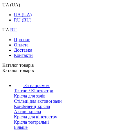
UA
(
UA
)
UA
(
UA
)
RU
(
RU
)
UA
RU
Про нас
Оплата
Доставка
Контакти
Каталог товарiв
Каталог товарiв
За напрямом
Театри / Кінотеатри
Крісла для залів
Стільці для актової зали
Конференц-крісла
Актові крісла
Крісла для кінотеатру
Крісла театральні
Більше