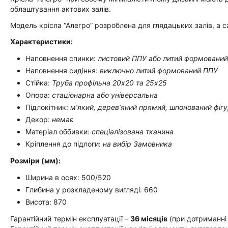
облаштування актових залів.
Модель крісла “Алегро” розроблена для глядацьких залів, а с
Характеристики:
Наповнення спинки:
листовий ППУ або литий формовани
Наповнення сидіння:
виключно литий формований ППУ
Стійка:
Труба профільна 20х20 та 25х25
Опора:
стаціонарна або універсальна
Підлокітник:
м’який, дерев’яний прямий, шпонований фіг
Декор:
немає
Матеріал оббивки:
спеціалізована тканина
Кріплення до підлоги:
на вибір Замовника
Розміри (мм):
Ширина в осях: 500/520
Глибина у розкладеному вигляді: 660
Висота: 870
Гарантійний термін експлуатації –
36 місяців
(при дотриманні 