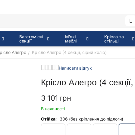
Багатомісні
М'які
Крісла та
секції
меблі
стільці
рісло Алегро
Крісло Алегро (4 секції, сірий колір)
/
Написати відгук
Крісло Алегро (4 секції,
‍3 101‍
грн
В наявності
Стійка:
306 (без кріплення до підлоги)