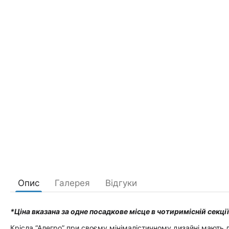
Опис
Галерея
Відгуки
*Ціна вказана за одне посадкове місце в чотиримісній секці
Крісла “Алегро” при своєму мінімалістичному дизайні мають 