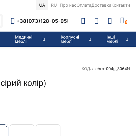
RU
Про нас
Оплата
Доставка
Контакти
UA
+38(073)128-05-05
0
Медичні
Корпусні
Інші
меблі
меблі
меблі
КОД:
alehro-004g_3064N
 сірий колір)