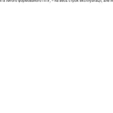
і із литого формованого ППУ, – на весь строк експлуатації, але н