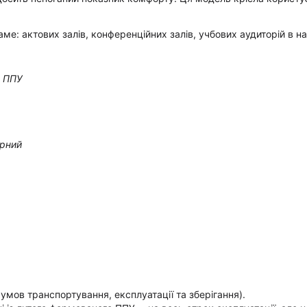
аме: актових залів, конференційних залів, учбових аудиторій в н
й ППУ
урний
умов транспортування, експлуатації та зберігання).