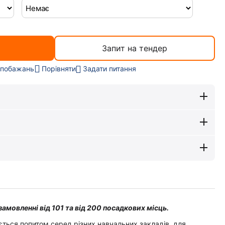
Запит на тендер
Задати питання
 побажань
Порівняти
замовленні від 101 та від 200 посадкових місць.
ється попитом серед різних навчальних закладів, для