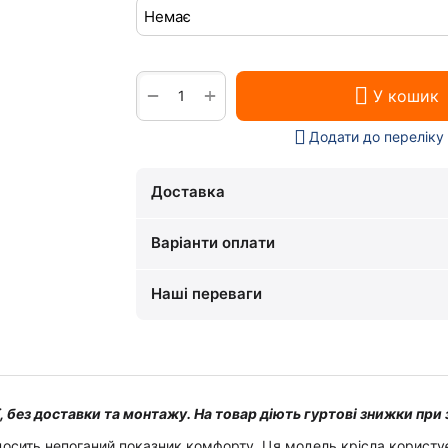
+
−
У кошик
Додати до переліку
Доставка
Варіанти оплати
Наші переваги
ї, без доставки та монтажу. На товар діють гуртові знижки при 
досить непоганий показник комфорту. Ця модель крісла користу