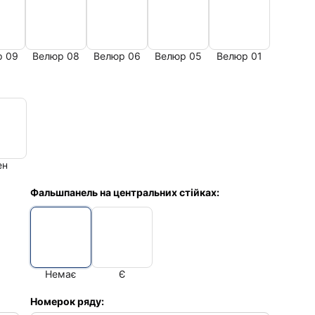
р 09
Велюр 08
Велюр 06
Велюр 05
Велюр 01
ен
Фальшпанель на центральних стійках:
Немає
Є
Номерок ряду: