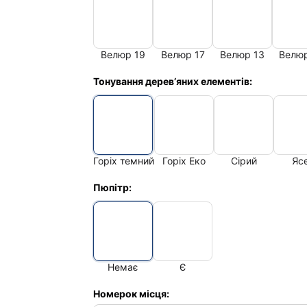
Велюр 19
Велюр 17
Велюр 13
Велю
Тонування дерев’яних елементів:
Горіх темний
Горіх Еко
Сірий
Яс
Пюпітр:
Немає
Є
Номерок місця: