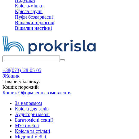
Подушки
Крісла-мішки
Крісла-груші
Пуфи безкаркасні
Вішалки підлогові
Вішалки настінні
+38(073)128-05-05
0
Кошик
Товари у кошику:
Кошик порожній
Кошик
Оформлення замовлення
За напрямом
Крісла для залів
Аудиторні меблі
Багатомісні секції
М'які меблі
Крісла та стільці
Медичні меблі