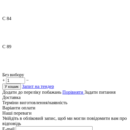
C 84
C 89
Без вибору
+
−
Запит на тендер
У кошик
Додати до переліку побажань
Порівняти
Задати питання
Доставка
Терміни виготовлення/наявність
Варіанти оплати
Наші переваги
Увійдіть в обліковий запис, щоб ми могли повідомити вам про
відповідь
E-mail