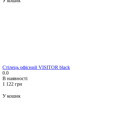
У кошик
Стілець офісний VISITOR black
0.0
В наявності
‍1 122‍
грн
У кошик