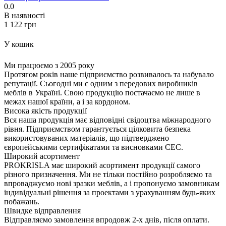
0.0
В наявності
‍1 122‍
грн
У кошик
Ми працюємо з 2005 року
Протягом років наше підприємство розвивалось та набувало
репутації. Сьогодні ми є одним з передових виробників
меблів в Україні. Свою продукцію постачаємо не лише в
межах нашої країни, а і за кордоном.
Висока якість продукції
Вся наша продукція має відповідні свідоцтва міжнародного
рівня. Підприємством гарантується цілковита безпека
використовуваних матеріалів, що підтверджено
європейськими сертифікатами та висновками СЕС.
Широкий асортимент
PROKRISLA має широкий асортимент продукції самого
різного призначення. Ми не тільки постійно розробляємо та
впроваджуємо нові зразки меблів, а і пропонуємо замовникам
індивідуальні рішення за проектами з урахуванням будь-яких
побажань.
Швидке відправлення
Відправляємо замовлення впродовж 2-х днів, після оплати.