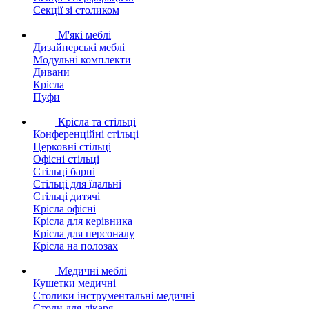
Секції зі столиком
М'які меблі
Дизайнерські меблі
Модульні комплекти
Дивани
Крісла
Пуфи
Крісла та стільці
Конференційні стільці
Церковні стільці
Офісні стільці
Стільці барні
Стільці для їдальні
Стільці дитячі
Крісла офісні
Крісла для керівника
Крісла для персоналу
Крісла на полозах
Медичні меблі
Кушетки медичні
Столики інструментальні медичні
Столи для лікаря