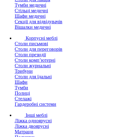
Тумби медичні
Стільці медичні
Шафи медичні
Секції для відвідувачів
Вішалки медичні
Корпусні меблі
Столи письмові
Столи для переговорів
Столи президії
Столи комп’ютерні
Столи журнальні
Трибуни
Столи для їдальні
Шафи
Тумби
Полиці
Стелажі
Гардеробні системи
Інші меблі
Ліжка одноярусні
Ліжка двоярусні
Матраци