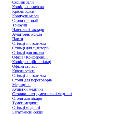
Сесійні зали
Конференц-крісла
Крісла офісні
Корпусні меблі
Столи президії
Трибуни
Навчальні заклади
Аудиторні крісла
Парти
Стільці зі столиком
Стільці для аудиторій
Стільці для школи
Офіси / Конференції
Конференційні стільці
Офісні стільці
Крісла офісні
Стільці зі столиком
Столи для переговорів
Медицина
Кушетки медичні
Столики інструментальні медичні
Столи для лікаря
Тумби медичні
Стільці медичні
Багатомісні секції