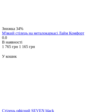
Знижка
34%
М'який стілець на металокаркасі Лайм Комфорт
0.0
В наявності
‍1 765‍
грн
‍1 165‍
грн
У кошик
Стілець офісний SEVEN black