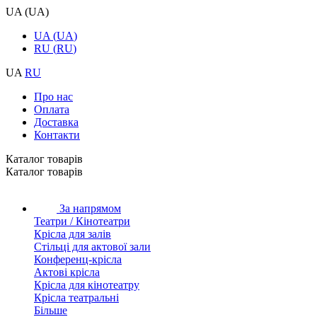
UA
(
UA
)
UA
(
UA
)
RU
(
RU
)
UA
RU
Про нас
Оплата
Доставка
Контакти
Каталог товарiв
Каталог товарiв
За напрямом
Театри / Кінотеатри
Крісла для залів
Стільці для актової зали
Конференц-крісла
Актові крісла
Крісла для кінотеатру
Крісла театральні
Більше