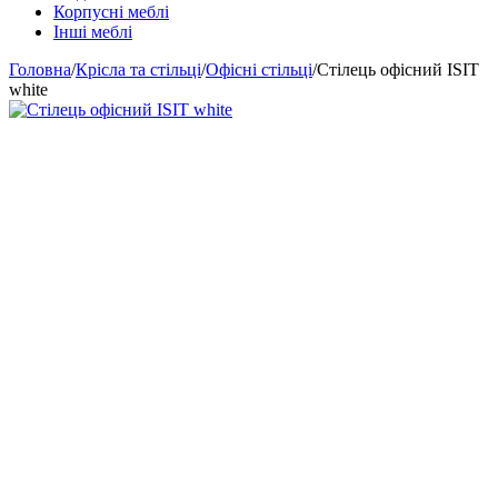
Корпусні меблі
Інші меблі
Головна
/
Крісла та стільці
/
Офісні стільці
/
Стілець офісний ISIT
white