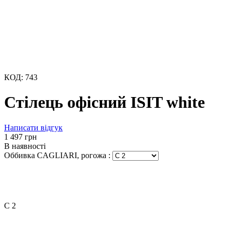
КОД:
743
Стілець офісний ISIT white
Написати відгук
‍1 497‍
грн
В наявності
Оббивка CAGLIARI, рогожа
:
C 2