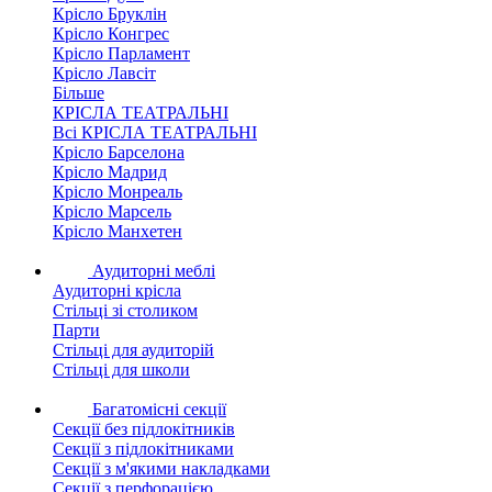
Крісло Бруклін
Крісло Конгрес
Крісло Парламент
Крісло Лавсіт
Більше
КРІСЛА ТЕАТРАЛЬНІ
Всі КРІСЛА ТЕАТРАЛЬНІ
Крісло Барселона
Крісло Мадрид
Крісло Монреаль
Крісло Марсель
Крісло Манхетен
Аудиторні меблі
Аудиторні крісла
Стільці зі столиком
Парти
Стільці для аудиторій
Стільці для школи
Багатомісні секції
Секції без підлокітників
Секції з підлокітниками
Секції з м'якими накладками
Секції з перфорацією