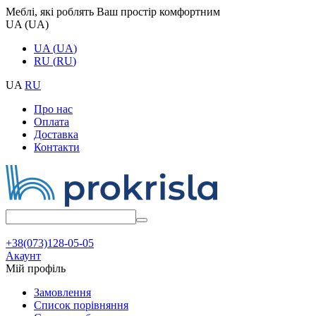
Меблі, які роблять Ваш простір комфортним
UA
(
UA
)
UA
(
UA
)
RU
(
RU
)
UA
RU
Про нас
Оплата
Доставка
Контакти
+38(073)128-05-05
Акаунт
Мій профіль
Замовлення
Cписок порівняння