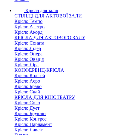
Крісла для залів
СТІЛЬЦІ ДЛЯ АКТОВОЇ ЗАЛИ
Крісло Темпо
Крісло Алегро
Крісло Акорд
КРІСЛА ДЛЯ АКТОВОГО ЗАЛУ
Крісло Соната
Крісло Лідер
Крісло Опера
Крісло Овація
Крісло Ліра
КОНФЕРЕНЦ-КРІСЛА
Крісло Колізей
Крісло Аеро
Крісло Браво
Крісло Скай
КРІСЛА ДЛЯ КІНОТЕАТРУ
Крісло Соло
Крісло Дует
Крісло Бруклін
Крісло Конгрес
Крісло Парламент
Крісло Лавсіт