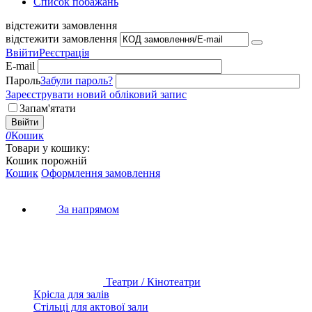
Список побажань
відстежити замовлення
відстежити замовлення
Ввійти
Реєстрація
E-mail
Пароль
Забули пароль?
Зареєструвати новий обліковий запис
Запам'ятати
Ввійти
0
Кошик
Товари у кошику:
Кошик порожній
Кошик
Оформлення замовлення
За напрямом
Театри / Кінотеатри
Крісла для залів
Стільці для актової зали