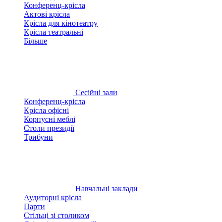
Конференц-крісла
Актові крісла
Крісла для кінотеатру
Крісла театральні
Більше
Сесійні зали
Конференц-крісла
Крісла офісні
Корпусні меблі
Столи президії
Трибуни
Навчальні заклади
Аудиторні крісла
Парти
Стільці зі столиком