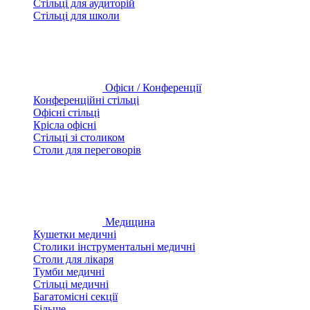
Стільці для аудиторій
Стільці для школи
Офіси / Конференції
Конференційні стільці
Офісні стільці
Крісла офісні
Стільці зі столиком
Столи для переговорів
Медицина
Кушетки медичні
Столики інструментальні медичні
Столи для лікаря
Тумби медичні
Стільці медичні
Багатомісні секції
Більше