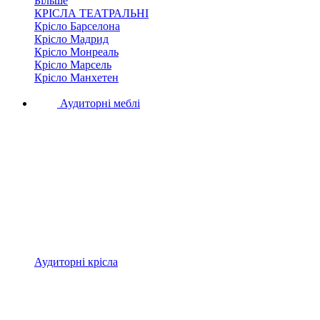
Більше
КРІСЛА ТЕАТРАЛЬНІ
Крісло Барселона
Крісло Мадрид
Крісло Монреаль
Крісло Марсель
Крісло Манхетен
Аудиторні меблі
Аудиторні крісла