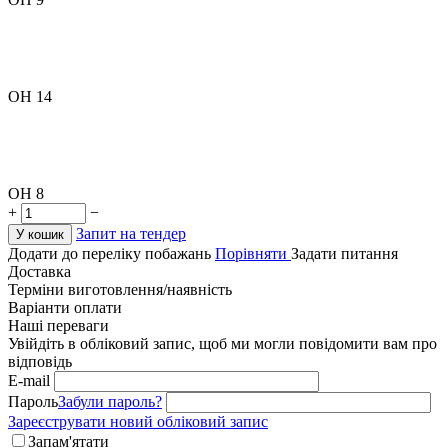
OH 14
OH 8
+
−
Запит на тендер
У кошик
Додати до переліку побажань
Порівняти
Задати питання
Доставка
Терміни виготовлення/наявність
Варіанти оплати
Наші переваги
Увійдіть в обліковий запис, щоб ми могли повідомити вам про
відповідь
E-mail
Пароль
Забули пароль?
Зареєструвати новий обліковий запис
Запам'ятати