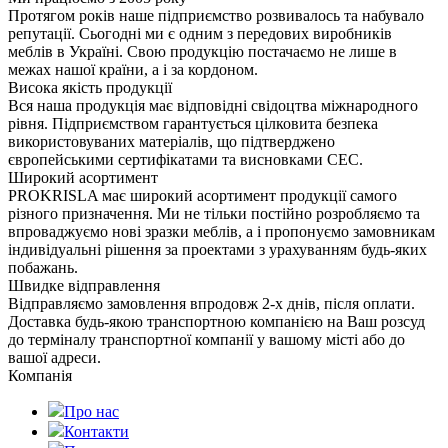
Протягом років наше підприємство розвивалось та набувало
репутації. Сьогодні ми є одним з передових виробників
меблів в Україні. Свою продукцію постачаємо не лише в
межах нашої країни, а і за кордоном.
Висока якість продукції
Вся наша продукція має відповідні свідоцтва міжнародного
рівня. Підприємством гарантується цілковита безпека
використовуваних матеріалів, що підтверджено
європейськими сертифікатами та висновками СЕС.
Широкий асортимент
PROKRISLA має широкий асортимент продукції самого
різного призначення. Ми не тільки постійно розробляємо та
впроваджуємо нові зразки меблів, а і пропонуємо замовникам
індивідуальні рішення за проектами з урахуванням будь-яких
побажань.
Швидке відправлення
Відправляємо замовлення впродовж 2-х днів, після оплати.
Доставка будь-якою транспортною компанією на Ваш розсуд
до терміналу транспортної компанії у вашому місті або до
вашої адреси.
Компанія
Про нас
Контакти