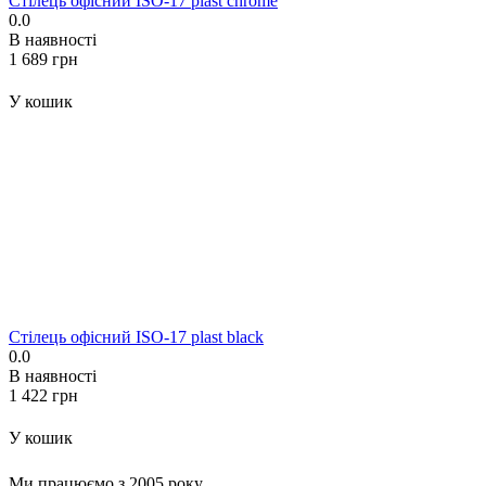
Стілець офісний ISO-17 plast chrome
0.0
В наявності
‍1 689‍
грн
У кошик
Стілець офісний ISO-17 plast black
0.0
В наявності
‍1 422‍
грн
У кошик
Ми працюємо з 2005 року