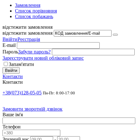
Замовлення
Cписок порівняння
Список побажань
відстежити замовлення
відстежити замовлення
Ввійти
Реєстрація
E-mail
Пароль
Забули пароль?
Зареєструвати новий обліковий запис
Запам'ятати
Ввійти
Контакти
Контакти
+38(073)128-05-05
Пн-Пт: 8:00-17:00
Замовити зворотній дзвінок
Ваше ім'я
Телефон
Зручний час
-