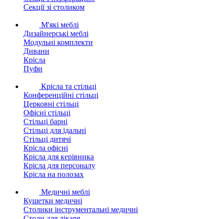
Секції зі столиком
М'які меблі
Дизайнерські меблі
Модульні комплекти
Дивани
Крісла
Пуфи
Крісла та стільці
Конференційні стільці
Церковні стільці
Офісні стільці
Стільці барні
Стільці для їдальні
Стільці дитячі
Крісла офісні
Крісла для керівника
Крісла для персоналу
Крісла на полозах
Медичні меблі
Кушетки медичні
Столики інструментальні медичні
Столи для лікаря