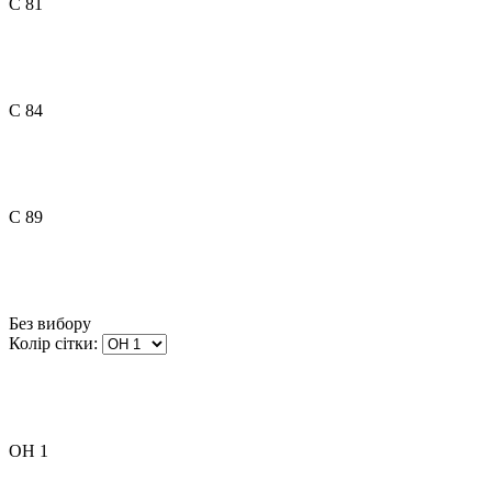
C 81
C 84
C 89
Без вибору
Колір сітки:
OH 1