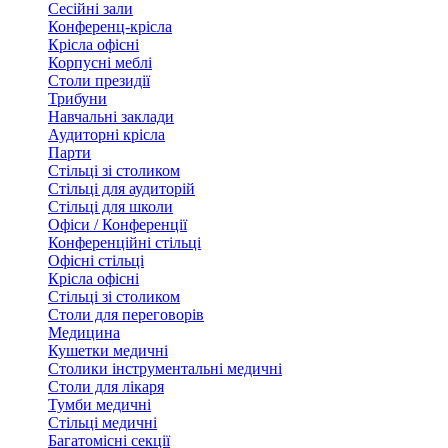
Сесійні зали
Конференц-крісла
Крісла офісні
Корпусні меблі
Столи президії
Трибуни
Навчальні заклади
Аудиторні крісла
Парти
Стільці зі столиком
Стільці для аудиторій
Стільці для школи
Офіси / Конференції
Конференційні стільці
Офісні стільці
Крісла офісні
Стільці зі столиком
Столи для переговорів
Медицина
Кушетки медичні
Столики інструментальні медичні
Столи для лікаря
Тумби медичні
Стільці медичні
Багатомісні секції