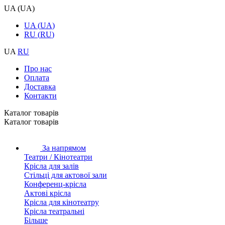
UA
(
UA
)
UA
(
UA
)
RU
(
RU
)
UA
RU
Про нас
Оплата
Доставка
Контакти
Каталог товарiв
Каталог товарiв
За напрямом
Театри / Кінотеатри
Крісла для залів
Стільці для актової зали
Конференц-крісла
Актові крісла
Крісла для кінотеатру
Крісла театральні
Більше