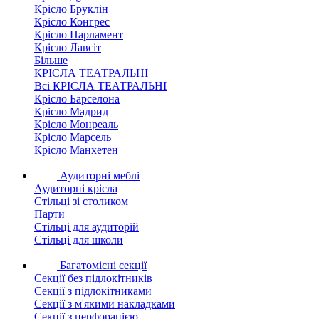
Крісло Бруклін
Крісло Конгрес
Крісло Парламент
Крісло Лавсіт
Більше
КРІСЛА ТЕАТРАЛЬНІ
Всі КРІСЛА ТЕАТРАЛЬНІ
Крісло Барселона
Крісло Мадрид
Крісло Монреаль
Крісло Марсель
Крісло Манхетен
Аудиторні меблі
Аудиторні крісла
Стільці зі столиком
Парти
Стільці для аудиторій
Стільці для школи
Багатомісні секції
Секції без підлокітників
Секції з підлокітниками
Секції з м'якими накладками
Секції з перфорацією