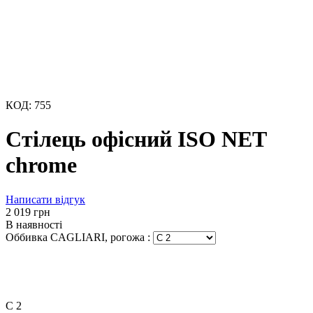
КОД:
755
Стілець офісний ISO NET
chrome
Написати відгук
‍2 019‍
грн
В наявності
Оббивка CAGLIARI, рогожа
:
C 2