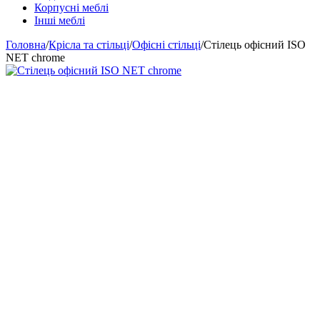
Корпусні меблі
Інші меблі
Головна
/
Крісла та стільці
/
Офісні стільці
/
Стілець офісний ISO
NET chrome