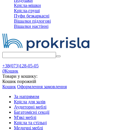
Подушки
Крісла-мішки
Крісла-груші
Пуфи безкаркасні
Вішалки підлогові
Вішалки настінні
+38(073)128-05-05
0
Кошик
Товари у кошику:
Кошик порожній
Кошик
Оформлення замовлення
За напрямом
Крісла для залів
Аудиторні меблі
Багатомісні секції
М'які меблі
Крісла та стільці
Медичні меблі