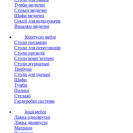
Тумби медичні
Стільці медичні
Шафи медичні
Секції для відвідувачів
Вішалки медичні
Корпусні меблі
Столи письмові
Столи для переговорів
Столи президії
Столи комп’ютерні
Столи журнальні
Трибуни
Столи для їдальні
Шафи
Тумби
Полиці
Стелажі
Гардеробні системи
Інші меблі
Ліжка одноярусні
Ліжка двоярусні
Матраци